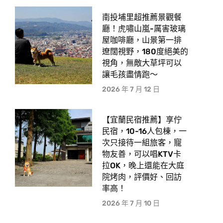
南投埔里超推薦景觀餐
廳！虎嘯山嵐-厲害玻璃
屋咖啡廳，山景第一排
遼闊視野，180度絕美的
視角，無敵大草坪可以
讓毛孩盡情跑〜
2026 年 7 月 12 日
【宜蘭民宿推薦】享佇
民宿，10-16人包棟，一
次只接待一組旅客，寵
物友善，可以唱KTV卡
拉OK，晚上還能在大庭
院烤肉，評價好、回訪
率高！
2026 年 7 月 10 日