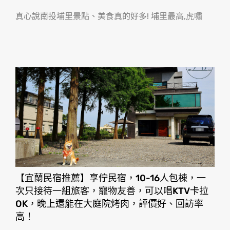
真心說南投埔里景點、美食真的好多! 埔里最高,虎嘯
【宜蘭民宿推薦】享佇民宿，10-16人包棟，一
次只接待一組旅客，寵物友善，可以唱KTV卡拉
OK，晚上還能在大庭院烤肉，評價好、回訪率
高！