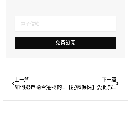
免費訂閱
上一篇
下一篇
如何選擇適合寵物的食品？三分鐘快速了解國際公信力組織
【寵物保健】愛他就要給他最好的·狗狗保健好胃口·PetWell沛威