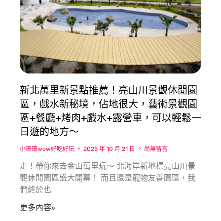
新北萬里新景點推薦！亮山川景觀休閒園
區，戲水新秘境，佔地很大，藝術景觀園
區+餐廳+烤肉+戲水+露營車，可以輕鬆一
日遊的地方〜
小珊珊wow好吃好玩
2025 年 10 月 21 日
尚無留言
走！帶你來去金山萬里玩〜 北海岸新地標亮山川景
觀休閒園區盛大開幕！ 而且還是寵物友善園區，我
們終於也
更多內容»