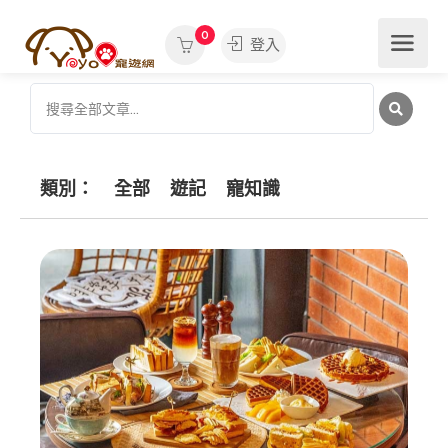
0
登入
類別：
全部
遊記
寵知識