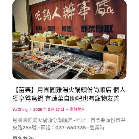
【苗栗】月團圓雞湯火鍋頭份尚順店 個人
獨享鴛鴦鍋 有蔬菜自助吧也有寵物友善
Yu Ching
2025 年 2 月 27 日
尚無留言
月團圓雞湯火鍋頭份尚順店 -地址：苗栗縣頭份市中
央路256號 -電話：037-660335 -營業時
更多內容»