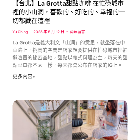
10盎司的肉品。
【台北】La Grotta甜點咖啡 在忙碌城市
肉品則有台灣黑豚肉、牛腹肉、土雞腿肉及小羔羊可
裡的小山洞，喜歡的、好吃的、幸福的一
以選兩種總共10盎司，份量絕對很夠兩個人吃。
切都藏在這裡
⬆原味昆布湯
⬇日式壽喜燒
Yu Ching
2025 年 5 月 12 日
尚無留言
菜盤
La Grotta是義大利文「山洞」的意思，就坐落在中
海鮮盤
華路上，挑高的空間是店家想要提供在忙碌城市裡躲
肉盤
避喧囂的秘密基地，甜點以義式料理為主，每天的甜
⬆牛腹肉
點菜單都不太一樣，每天都會公布在店家的IG上。
⬇台灣黑豚肉
因為我們是四人到訪共點了兩份雙人海陸套餐，所以
更多內容»
上面的肉盤都是各10盎司的份量，店家直接把同一
種肉品擺放在一起，看起來份量更多，也讓人更有食
慾，非常聰明呢！！！
副餐
副餐的選擇有烏龍麵、白飯、冬粉、王子麵，可以擇
一。
飲品
飲品部分有冬瓜檸檬、高山青茶、冰淇淋紅茶、冰釀