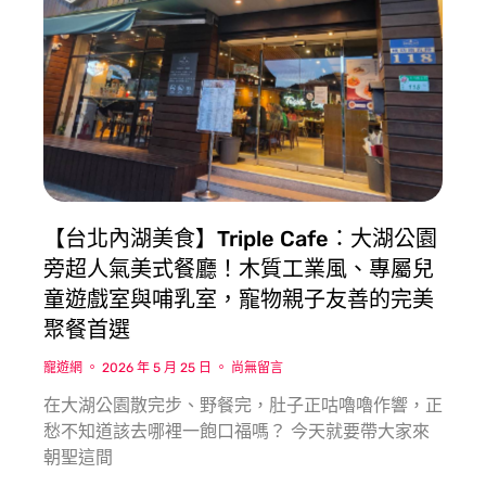
【台北內湖美食】Triple Cafe：大湖公園
旁超人氣美式餐廳！木質工業風、專屬兒
童遊戲室與哺乳室，寵物親子友善的完美
聚餐首選
寵遊網
2026 年 5 月 25 日
尚無留言
在大湖公園散完步、野餐完，肚子正咕嚕嚕作響，正
愁不知道該去哪裡一飽口福嗎？ 今天就要帶大家來
朝聖這間