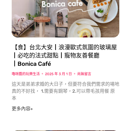
酸梅汁可以選擇，另有提供蜂蜜醋可以無限暢飲。
甜點
今天的甜點有熱紅豆湯及冰仙草蜜可以選擇，我們就
各擇一。
沐府火鍋的表現我覺得算中規中矩，湯頭有一定的水
準，肉品跟海鮮的部分則讓人驚艷，食材新鮮、肉片
厚度夠厚，品質也很棒，只是價格也很竹北，優點是
【食】台北大安┃浪漫歐式氛圍的玻璃屋
可以帶著毛孩一同前往用餐，推薦給你們。
┃必吃的法式甜點┃寵物友善餐廳
┃Bonica Café
嚕咪醬的玩樂生活
2025 年 3 月 1 日
尚無留言
這天是弟弟求婚的大日子，但要符合我們需求的場地
真的不好找， 1.需要有鋼琴，2.可以帶毛孩用餐 原
本
更多內容»