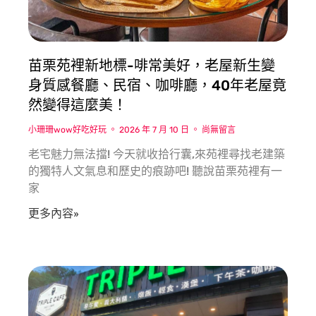
苗栗苑裡新地標-啡常美好，老屋新生變
身質感餐廳、民宿、咖啡廳，40年老屋竟
然變得這麼美！
小珊珊wow好吃好玩
2026 年 7 月 10 日
尚無留言
老宅魅力無法擋! 今天就收拾行囊,來苑裡尋找老建築
的獨特人文氣息和歷史的痕跡吧! 聽說苗栗苑裡有一
家
更多內容»