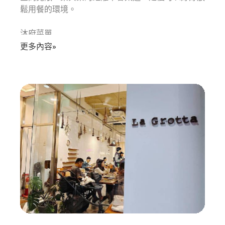
鬆用餐的環境。
沐府菜單
沐府是屬於個人精緻套餐小火鍋，所以每個人可以先
更多內容»
選擇自己喜歡的湯頭，除原味昆布湯不用加價之外，
其餘湯底均需加價，費用從$79到$179不等，有七
種加價湯底可以選擇。
接著就是挑選主餐的部分，豬、牛、羊、海鮮、素食
均有，如果想要吃極品好料這裡也有日本A5和牛與
澳洲和牛可以選擇。
食量比較大的人也可以選擇20盎司超大份量的肉
盤，若是兩人或四人同行，則可以選擇兩人或四人套
餐，品項就會更為豐盛多樣。
套餐裡面均已包含菜盤、主餐、副餐、飲品、甜點以
及一顆土雞蛋。
我們今天選擇的是雙人海陸套餐（$1488），內容
包含有手工虱目魚皮漿、草蝦、白蝦、胭脂蝦、藍鑽
蝦、大花蝦、活跳蝦、蛤蠣、透抽、生蠔、鮑魚還有