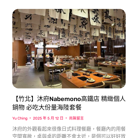
【竹北】沐府Nabemono高鐵店 精緻個人
鍋物 必吃大份量海陸套餐
Yu Ching
2025 年 5 月 12 日
尚無留言
沐府的外觀看起來很像日式料理餐廳，餐廳內的用餐
空間寬敞，桌與桌的距離不會太近，是個可以好好放