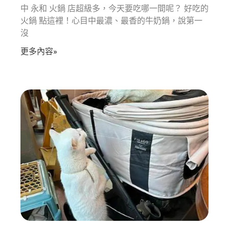
中 永和 火鍋 店超級多，今天要吃哪一間呢？ 好吃的
火鍋 點這裡！心目中最濃、最香的牛奶鍋，說第一
沒
更多內容»