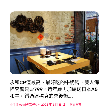
永和CP值最高、最好吃的牛奶鍋，雙人海
陸套餐只要799，週年慶再加碼送日本A5
和牛，錯過這檔真的會後悔….
小珊珊wow好吃好玩
2025 年 6 月 15 日
尚無留言