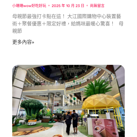
小珊珊wow好吃好玩
2025 年 10 月 23 日
尚無留言
母親節最強打卡點在這！ 大江國際購物中心裝置藝
術＋聚餐優惠＋限定好禮，給媽咪最暖心驚喜！ 母
親節
更多內容»