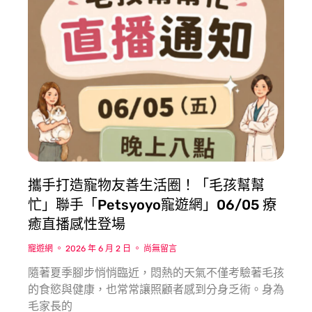
攜手打造寵物友善生活圈！「毛孩幫幫
忙」聯手「Petsyoyo寵遊網」06/05 療
癒直播感性登場
寵遊網
2026 年 6 月 2 日
尚無留言
隨著夏季腳步悄悄臨近，悶熱的天氣不僅考驗著毛孩
的食慾與健康，也常常讓照顧者感到分身乏術。身為
毛家長的