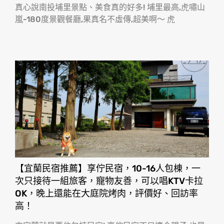
真心說南投埔里景點、美食真的好多! 埔里最高,虎嘯山
嵐-180度景觀餐廳,果真名不虛傳,超美啊〜 虎
【宜蘭民宿推薦】享佇民宿，10-16人包棟，一
次只接待一組旅客，寵物友善，可以唱KTV卡拉
OK，晚上還能在大庭院烤肉，評價好、回訪率
高！