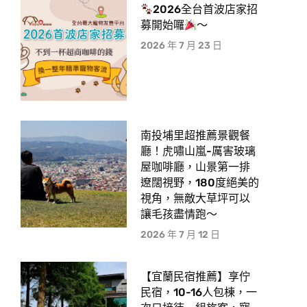
2026全台首波店家招
募開始囉
～
2026 年 7 月 23 日
南投埔里超推薦景觀餐
廳！虎嘯山嵐-厲害玻璃
屋咖啡廳，山景第一排
遼闊視野，180度絕美的
視角，無敵大草坪可以
讓毛孩盡情跑〜
2026 年 7 月 12 日
【宜蘭民宿推薦】享佇
民宿，10-16人包棟，一