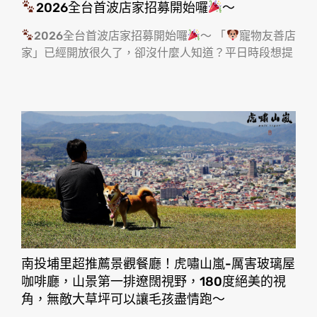
2026全台首波店家招募開始囉
～
2026全台首波店家招募開始囉
～ 「
寵物友善店
家」已經開放很久了，卻沒什麼人知道？平日時段想提
南投埔里超推薦景觀餐廳！虎嘯山嵐-厲害玻璃屋
咖啡廳，山景第一排遼闊視野，180度絕美的視
角，無敵大草坪可以讓毛孩盡情跑〜