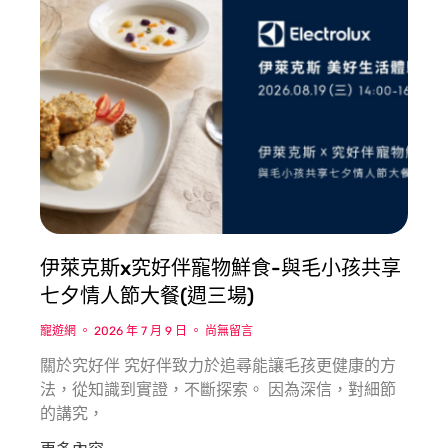
伊萊克斯x究好伴寵物鮮食-與毛小孩共享
七夕情人節大餐(週三場)
寵遊網
2026 年 7 月 9 日
尚無留言
關於究好伴 究好伴致力於追尋能讓毛孩更健康的方
法，從知識到實證，不斷探索。 因為深信，對細節
的講究，