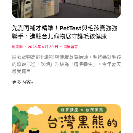
先測再補才精準！PetTest與毛孩寶強強
聯手，進駐台北寵物展守護毛孩健康
寵遊網
2026 年 6 月 30 日
尚無留言
隨著寵物高齡化趨勢與健康意識抬頭，毛爸媽對毛孩
的照顧已從「吃飽」升級為「精準養生」。今年夏天
最受矚目
更多內容»