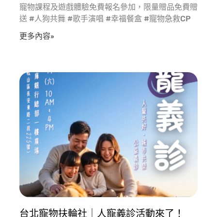
寵物課程及遊戲體驗免費報名參加，限量贈品免費贈
送 #人狗共舞 #歌手演唱 #幸福餐盒 #寵物急救CP
更多內容»
台北寵物扶輪社｜人寵義診活動來了！