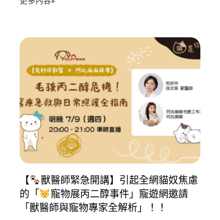
更多內容»
【
獸醫師緊急開講】引起全網貓奴焦慮
的「
寵物展丙二醇事件」寵遊網邀請
「獸醫師與寵物專家全解析」！！