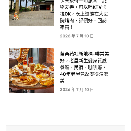
次只接待一組旅客，寵
物友善，可以唱KTV卡
拉OK，晚上還能在大庭
院烤肉，評價好、回訪
率高！
2026 年 7 月 10 日
苗栗苑裡新地標-啡常美
好，老屋新生變身質感
餐廳、民宿、咖啡廳，
40年老屋竟然變得這麼
美！
2026 年 7 月 10 日