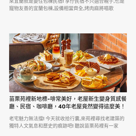
來宜蘭就是要住包棟民宿! 享佇民宿不只適合親子,也是
寵物友善的宜蘭包棟,設備相當齊全,烤肉麻將唱歌
苗栗苑裡新地標-啡常美好，老屋新生變身質感餐
廳、民宿、咖啡廳，40年老屋竟然變得這麼美！
老宅魅力無法擋! 今天就收拾行囊,來苑裡尋找老建築的
獨特人文氣息和歷史的痕跡吧! 聽說苗栗苑裡有一家