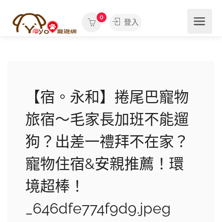
0
登入
【宿。永和】捲尾巴寵物
旅宿〜毛家長加班不能遛
狗？出差一禮拜不在家？
寵物住宿&安親推薦！環
境超棒！
_646dfe774f9d9.jpeg