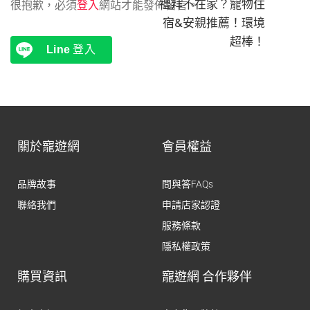
禮拜不在家？寵物住
很抱歉，必須
登入
網站才能發佈留言。
宿&安親推薦！環境
超棒！
Line
登入
關於寵遊網
會員權益
品牌故事
問與答FAQs
聯絡我們
申請店家認證
服務條款
隱私權政策
購買資訊
寵遊網 合作夥伴