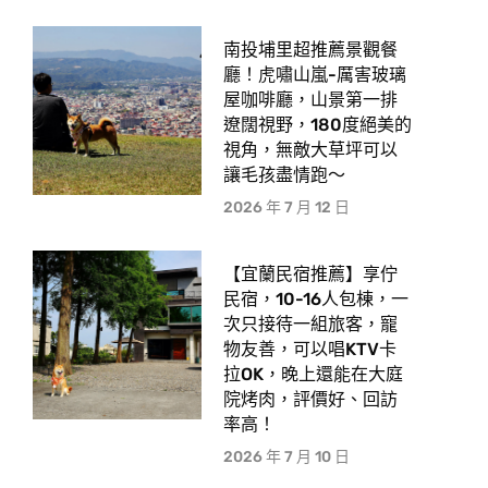
南投埔里超推薦景觀餐
廳！虎嘯山嵐-厲害玻璃
屋咖啡廳，山景第一排
遼闊視野，180度絕美的
視角，無敵大草坪可以
讓毛孩盡情跑〜
2026 年 7 月 12 日
【宜蘭民宿推薦】享佇
民宿，10-16人包棟，一
次只接待一組旅客，寵
物友善，可以唱KTV卡
拉OK，晚上還能在大庭
院烤肉，評價好、回訪
率高！
2026 年 7 月 10 日