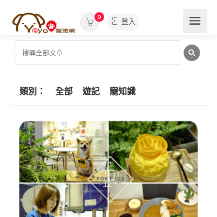
0
登入
類別：
全部
遊記
寵知識