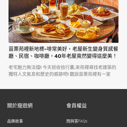
苗栗苑裡新地標-啡常美好，老屋新生變身質感餐
廳、民宿、咖啡廳，40年老屋竟然變得這麼美！
老宅魅力無法擋! 今天就收拾行囊,來苑裡尋找老建築的
獨特人文氣息和歷史的痕跡吧! 聽說苗栗苑裡有一家
關於寵遊網
會員權益
品牌故事
問與答FAQs