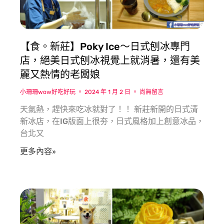
【食。新莊】Poky Ice〜日式刨冰專門
店，絕美日式刨冰視覺上就消暑，還有美
麗又熱情的老闆娘
小珊珊wow好吃好玩
2024 年 1 月 2 日
尚無留言
天氣熱，趕快來吃冰就對了！！ 新莊新開的日式清
新冰店，在IG版面上很夯，日式風格加上創意冰品，
台北又
更多內容»