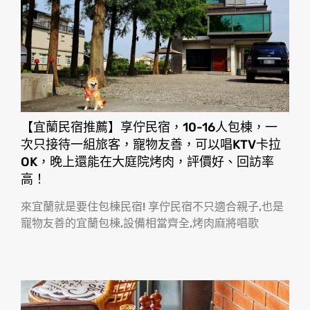
【宜蘭民宿推薦】享佇民宿，10-16人包棟，一
次只接待一組旅客，寵物友善，可以唱KTV卡拉
OK，晚上還能在大庭院烤肉，評價好、回訪率
高！
來宜蘭就是要住包棟民宿! 享佇民宿不只適合親子,也是
寵物友善的宜蘭包棟,設備相當齊全,烤肉麻將唱歌