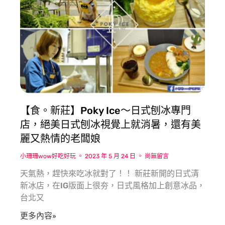
【食。新莊】Poky Ice〜日式刨冰專門
店，絕美日式刨冰視覺上就消暑，還有美
麗又熱情的老闆娘
小珊珊wow好吃好玩
2023 年 5 月 24 日
尚無留言
天氣熱，趕快來吃冰就對了！！ 新莊新開的日式清
新冰店，在IG版面上很夯，日式風格加上創意冰品，
台北又
更多內容»