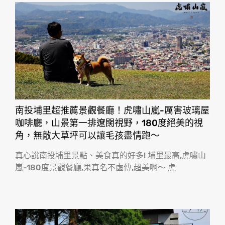
南投埔里超推薦景觀餐廳！虎嘯山嵐-厲害玻璃屋
咖啡廳，山景第一排遼闊視野，180度絕美的視
角，無敵大草坪可以讓毛孩盡情跑〜
真心說南投埔里景點、美食真的好多! 埔里最高,虎嘯山
嵐-180度景觀餐廳,果真名不虛傳,超美啊〜 虎