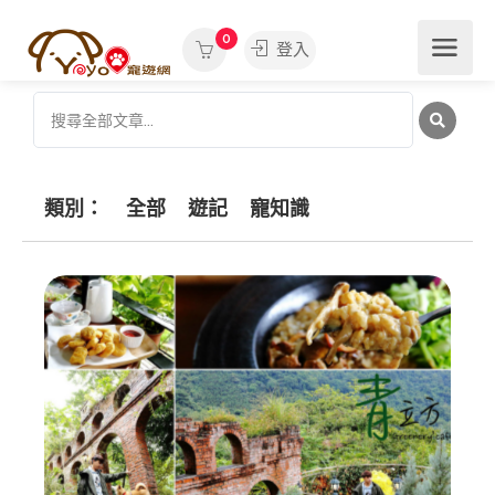
0
登入
類別：
全部
遊記
寵知識