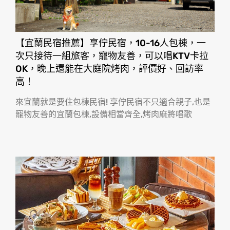
【宜蘭民宿推薦】享佇民宿，10-16人包棟，一
次只接待一組旅客，寵物友善，可以唱KTV卡拉
OK，晚上還能在大庭院烤肉，評價好、回訪率
高！
來宜蘭就是要住包棟民宿! 享佇民宿不只適合親子,也是
寵物友善的宜蘭包棟,設備相當齊全,烤肉麻將唱歌