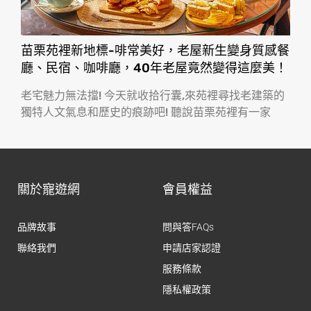
苗栗苑裡新地標-啡常美好，老屋新生變身質感餐
廳、民宿、咖啡廳，40年老屋竟然變得這麼美！
老宅魅力無法擋! 今天就收拾行囊,來苑裡尋找老建築的
獨特人文氣息和歷史的痕跡吧! 聽說苗栗苑裡有一家
關於寵遊網
會員權益
品牌故事
問與答FAQs
聯絡我們
申請店家認證
服務條款
隱私權政策