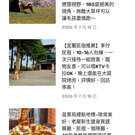
遼闊視野，180度絕美的
視角，無敵大草坪可以
讓毛孩盡情跑〜
2026 年 7 月 12 日
【宜蘭民宿推薦】享佇
民宿，10-16人包棟，一
次只接待一組旅客，寵
物友善，可以唱KTV卡
拉OK，晚上還能在大庭
院烤肉，評價好、回訪
率高！
2026 年 7 月 10 日
苗栗苑裡新地標-啡常美
好，老屋新生變身質感
餐廳、民宿、咖啡廳，