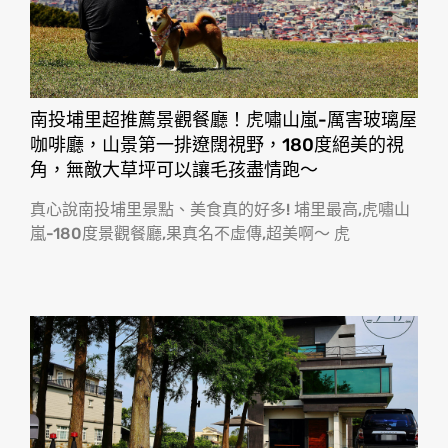
南投埔里超推薦景觀餐廳！虎嘯山嵐-厲害玻璃屋
咖啡廳，山景第一排遼闊視野，180度絕美的視
角，無敵大草坪可以讓毛孩盡情跑〜
真心說南投埔里景點、美食真的好多! 埔里最高,虎嘯山
嵐-180度景觀餐廳,果真名不虛傳,超美啊〜 虎