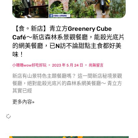
【食。新店】青立方Greenery Cube
Café〜新店森林系景觀餐廳，能殺光底片
的網美餐廳，已N訪不論甜點主食都好美
味！
小珊珊wow好吃好玩
2023 年 5 月 24 日
尚無留言
新店有山景特色主題餐廳嗎？ 這一間新店秘境景觀
餐廳，絕對能殺光底片的森林系網美餐廳〜 青立方
其實已經
更多內容»