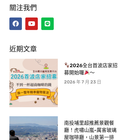
關注我們
近期文章
2026全台首波店家招
募開始囉
～
2026 年 7 月 23 日
南投埔里超推薦景觀餐
廳！虎嘯山嵐-厲害玻璃
屋咖啡廳，山景第一排