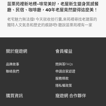
苗栗苑裡新地標-啡常美好，老屋新生變身質感餐
廳、民宿、咖啡廳，40年老屋竟然變得這麼美！
老宅魅力無法擋! 今天就收拾行囊,來苑裡尋找老建築的
獨特人文氣息和歷史的痕跡吧! 聽說苗栗苑裡有一家
關於寵遊網
會員權益
品牌故事
問與答FAQs
聯絡我們
申請店家認證
服務條款
隱私權政策
購買資訊
寵遊網 合作夥伴