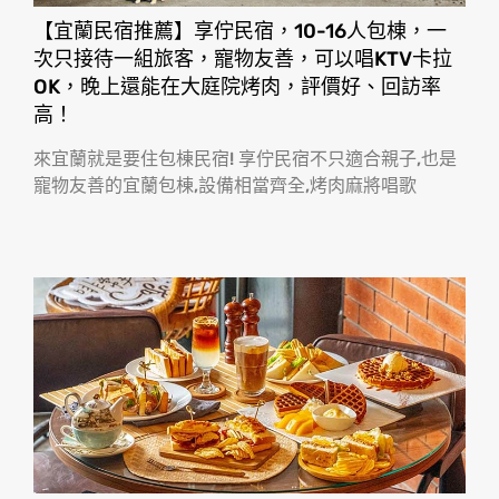
【宜蘭民宿推薦】享佇民宿，10-16人包棟，一
次只接待一組旅客，寵物友善，可以唱KTV卡拉
OK，晚上還能在大庭院烤肉，評價好、回訪率
高！
來宜蘭就是要住包棟民宿! 享佇民宿不只適合親子,也是
寵物友善的宜蘭包棟,設備相當齊全,烤肉麻將唱歌