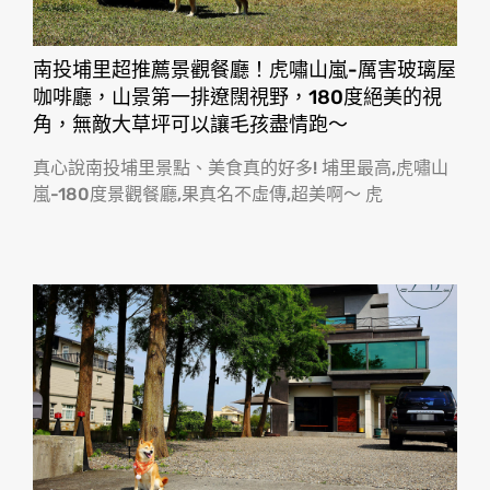
南投埔里超推薦景觀餐廳！虎嘯山嵐-厲害玻璃屋
咖啡廳，山景第一排遼闊視野，180度絕美的視
角，無敵大草坪可以讓毛孩盡情跑〜
真心說南投埔里景點、美食真的好多! 埔里最高,虎嘯山
嵐-180度景觀餐廳,果真名不虛傳,超美啊〜 虎