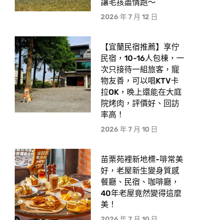
讓毛孩盡情跑〜
2026 年 7 月 12 日
【宜蘭民宿推薦】享佇
民宿，10-16人包棟，一
次只接待一組旅客，寵
物友善，可以唱KTV卡
拉OK，晚上還能在大庭
院烤肉，評價好、回訪
率高！
2026 年 7 月 10 日
苗栗苑裡新地標-啡常美
好，老屋新生變身質感
餐廳、民宿、咖啡廳，
40年老屋竟然變得這麼
美！
2026 年 7 月 10 日