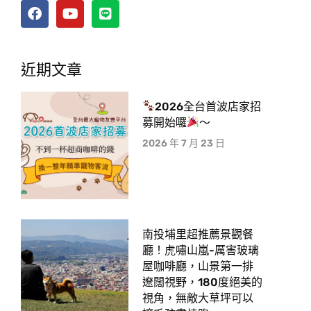
近期文章
2026全台首波店家招
募開始囉
～
2026 年 7 月 23 日
南投埔里超推薦景觀餐
廳！虎嘯山嵐-厲害玻璃
屋咖啡廳，山景第一排
遼闊視野，180度絕美的
視角，無敵大草坪可以