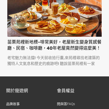
苗栗苑裡新地標-啡常美好，老屋新生變身質感餐
廳、民宿、咖啡廳，40年老屋竟然變得這麼美！
老宅魅力無法擋! 今天就收拾行囊,來苑裡尋找老建築的
獨特人文氣息和歷史的痕跡吧! 聽說苗栗苑裡有一家
關於寵遊網
會員權益
品牌故事
問與答FAQs