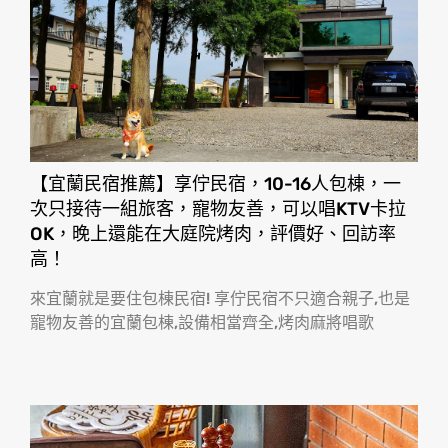
【宜蘭民宿推薦】享佇民宿，10-16人包棟，一
次只接待一組旅客，寵物友善，可以唱KTV卡拉
OK，晚上還能在大庭院烤肉，評價好、回訪率
高！
來宜蘭就是要住包棟民宿! 享佇民宿不只適合親子,也是
寵物友善的宜蘭包棟,設備相當齊全,烤肉麻將唱歌