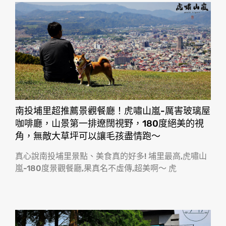
南投埔里超推薦景觀餐廳！虎嘯山嵐-厲害玻璃屋
咖啡廳，山景第一排遼闊視野，180度絕美的視
角，無敵大草坪可以讓毛孩盡情跑〜
真心說南投埔里景點、美食真的好多! 埔里最高,虎嘯山
嵐-180度景觀餐廳,果真名不虛傳,超美啊〜 虎