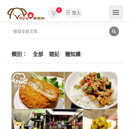
0
登入
類別：
全部
遊記
寵知識