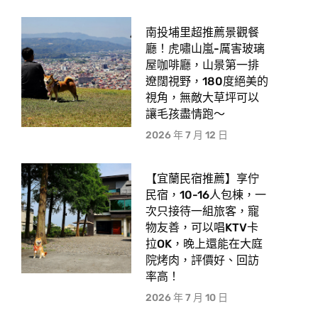
南投埔里超推薦景觀餐
廳！虎嘯山嵐-厲害玻璃
屋咖啡廳，山景第一排
遼闊視野，180度絕美的
視角，無敵大草坪可以
讓毛孩盡情跑〜
2026 年 7 月 12 日
【宜蘭民宿推薦】享佇
民宿，10-16人包棟，一
次只接待一組旅客，寵
物友善，可以唱KTV卡
拉OK，晚上還能在大庭
院烤肉，評價好、回訪
率高！
2026 年 7 月 10 日