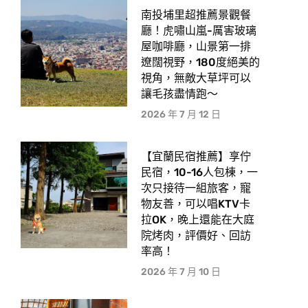
南投埔里超推薦景觀餐
廳！虎嘯山嵐-厲害玻璃
屋咖啡廳，山景第一排
遼闊視野，180度絕美的
視角，無敵大草坪可以
讓毛孩盡情跑〜
2026 年 7 月 12 日
【宜蘭民宿推薦】享佇
民宿，10-16人包棟，一
次只接待一組旅客，寵
物友善，可以唱KTV卡
拉OK，晚上還能在大庭
院烤肉，評價好、回訪
率高！
2026 年 7 月 10 日