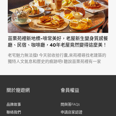
苗栗苑裡新地標-啡常美好，老屋新生變身質感餐
廳、民宿、咖啡廳，40年老屋竟然變得這麼美！
老宅魅力無法擋! 今天就收拾行囊,來苑裡尋找老建築的
獨特人文氣息和歷史的痕跡吧! 聽說苗栗苑裡有一家
關於寵遊網
會員權益
品牌故事
問與答FAQs
聯絡我們
申請店家認證