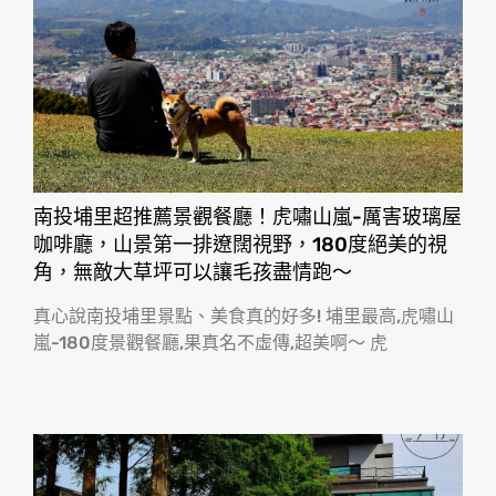
南投埔里超推薦景觀餐廳！虎嘯山嵐-厲害玻璃屋
咖啡廳，山景第一排遼闊視野，180度絕美的視
角，無敵大草坪可以讓毛孩盡情跑〜
真心說南投埔里景點、美食真的好多! 埔里最高,虎嘯山
嵐-180度景觀餐廳,果真名不虛傳,超美啊〜 虎