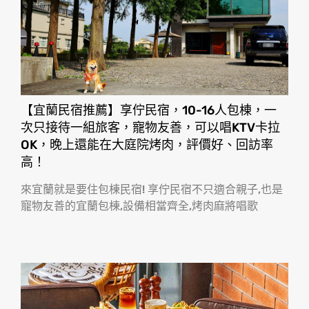
【宜蘭民宿推薦】享佇民宿，10-16人包棟，一
次只接待一組旅客，寵物友善，可以唱KTV卡拉
OK，晚上還能在大庭院烤肉，評價好、回訪率
高！
來宜蘭就是要住包棟民宿! 享佇民宿不只適合親子,也是
寵物友善的宜蘭包棟,設備相當齊全,烤肉麻將唱歌