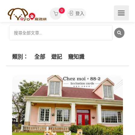
0
登入
類別：
全部
遊記
寵知識