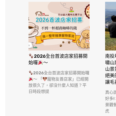
2026全台首波店家招募開
南投
始囉
～
嘯山
山景
2026全台首波店家招募開始囉
絕美
～ 「
寵物友善店家」已經開
讓毛
放很久了，卻沒什麼人知道？平
日時段想提
真心
好多!
景觀
虎