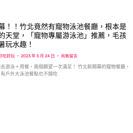
幕！！竹北竟然有寵物泳池餐廳，根本是
的天堂，「寵物專屬游泳池」推薦，毛孩
暑玩水趣！
w好吃好玩
2023 年 5 月 24 日
尚無留言
去游泳＋用餐，兩個願望一次滿足！ 竹北新開幕的寵物餐廳，
，有戶外大泳池餐點也不錯吃