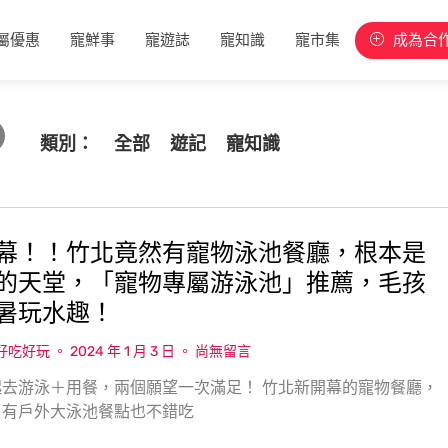
屬優惠
寵鮮事
寵遊誌
寵知識
寵市集
成為合
類別：
全部
遊記
寵知識
幕！！竹北竟然有寵物泳池餐廳，根本是
的天堂，「寵物專屬游泳池」推薦，毛孩
暑玩水趣！
w好吃好玩
2024 年 1 月 3 日
尚無留言
去游泳＋用餐，兩個願望一次滿足！ 竹北新開幕的寵物餐廳，
，有戶外大泳池餐點也不錯吃