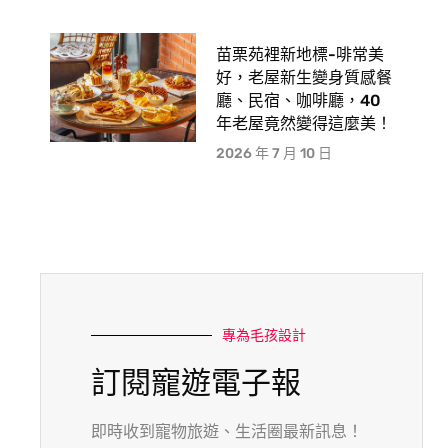
苗栗苑裡新地標-啡常美
好，老屋新生變身質感餐
廳、民宿、咖啡廳，40
年老屋竟然變得這麼美！
2026 年 7 月 10 日
專為毛孩設計
訂閱寵遊電子報
即時收到寵物旅遊、生活圈最新訊息！