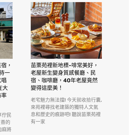
民宿，
苗栗苑裡新地標-啡常美好，
接待一
老屋新生變身質感餐廳、民
以唱
宿、咖啡廳，40年老屋竟然
在大
變得這麼美！
訪率
老宅魅力無法擋! 今天就收拾行囊,
來苑裡尋找老建築的獨特人文氣
息和歷史的痕跡吧! 聽說苗栗苑裡
享佇民
有一家
友善的
肉麻將