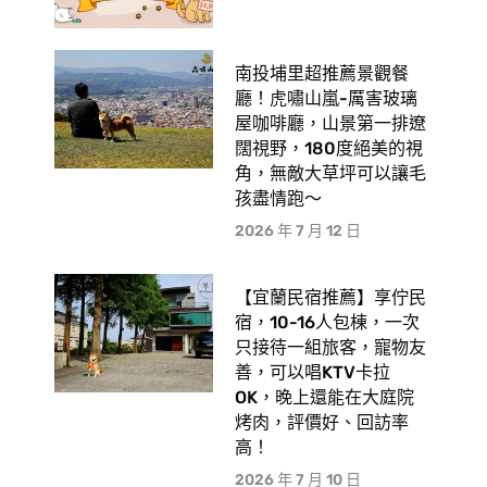
南投埔里超推薦景觀餐
廳！虎嘯山嵐-厲害玻璃
屋咖啡廳，山景第一排遼
闊視野，180度絕美的視
角，無敵大草坪可以讓毛
孩盡情跑〜
2026 年 7 月 12 日
【宜蘭民宿推薦】享佇民
宿，10-16人包棟，一次
只接待一組旅客，寵物友
善，可以唱KTV卡拉
OK，晚上還能在大庭院
烤肉，評價好、回訪率
高！
2026 年 7 月 10 日