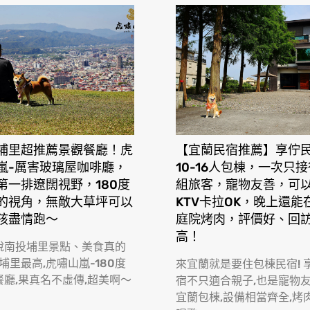
埔里超推薦景觀餐廳！虎
【宜蘭民宿推薦】享佇
嵐-厲害玻璃屋咖啡廳，
10-16人包棟，一次只
第一排遼闊視野，180度
組旅客，寵物友善，可
的視角，無敵大草坪可以
KTV卡拉OK，晚上還能
孩盡情跑〜
庭院烤肉，評價好、回
高！
說南投埔里景點、美食真的
 埔里最高,虎嘯山嵐-180度
來宜蘭就是要住包棟民宿! 
餐廳,果真名不虛傳,超美啊〜
宿不只適合親子,也是寵物
宜蘭包棟,設備相當齊全,烤