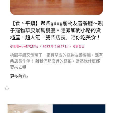
【食。平鎮】聚柴gdog寵物友善餐廳〜親
子寵物草皮景觀餐廳。隱藏鄉間小路的貨
櫃屋，超人氣「雙柴店長」陪你吃美食！
小珊珊wow好吃好玩
2023 年 5 月 27 日
尚無留言
桃園平鎮又發現了一家有草皮的寵物友善餐廳，還有
柴店長作伴！ 離我們那麼近的距離，當然說什麼都
要來去朝
更多內容»
廣告