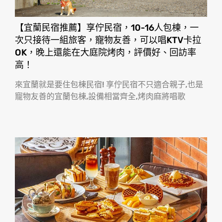
【宜蘭民宿推薦】享佇民宿，10-16人包棟，一
次只接待一組旅客，寵物友善，可以唱KTV卡拉
OK，晚上還能在大庭院烤肉，評價好、回訪率
高！
來宜蘭就是要住包棟民宿! 享佇民宿不只適合親子,也是
寵物友善的宜蘭包棟,設備相當齊全,烤肉麻將唱歌