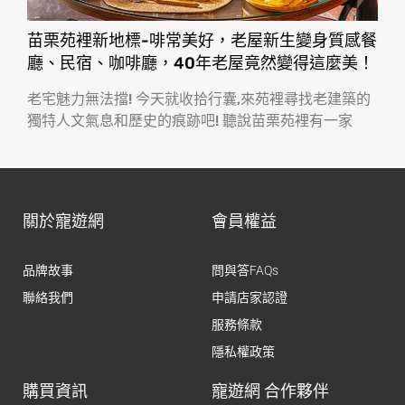
苗栗苑裡新地標-啡常美好，老屋新生變身質感餐
廳、民宿、咖啡廳，40年老屋竟然變得這麼美！
老宅魅力無法擋! 今天就收拾行囊,來苑裡尋找老建築的
獨特人文氣息和歷史的痕跡吧! 聽說苗栗苑裡有一家
關於寵遊網
會員權益
品牌故事
問與答FAQs
聯絡我們
申請店家認證
服務條款
隱私權政策
購買資訊
寵遊網 合作夥伴