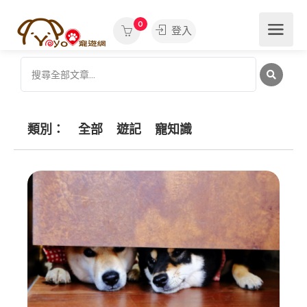
0
登入
類別：
全部
遊記
寵知識