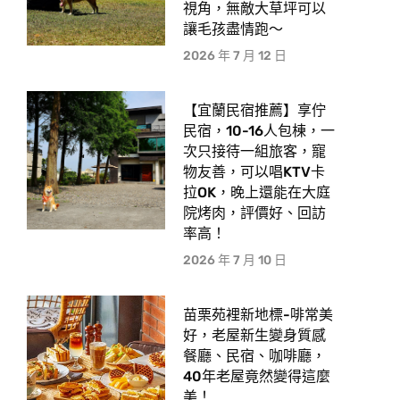
視角，無敵大草坪可以
讓毛孩盡情跑〜
2026 年 7 月 12 日
【宜蘭民宿推薦】享佇
民宿，10-16人包棟，一
次只接待一組旅客，寵
物友善，可以唱KTV卡
拉OK，晚上還能在大庭
院烤肉，評價好、回訪
率高！
2026 年 7 月 10 日
苗栗苑裡新地標-啡常美
好，老屋新生變身質感
餐廳、民宿、咖啡廳，
40年老屋竟然變得這麼
美！