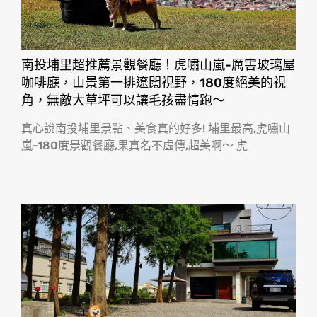
南投埔里超推薦景觀餐廳！虎嘯山嵐-厲害玻璃屋
咖啡廳，山景第一排遼闊視野，180度絕美的視
角，無敵大草坪可以讓毛孩盡情跑〜
真心說南投埔里景點、美食真的好多! 埔里最高,虎嘯山
嵐-180度景觀餐廳,果真名不虛傳,超美啊〜 虎