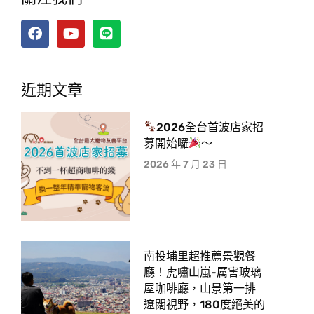
近期文章
2026全台首波店家招
募開始囉
～
2026 年 7 月 23 日
南投埔里超推薦景觀餐
廳！虎嘯山嵐-厲害玻璃
屋咖啡廳，山景第一排
遼闊視野，180度絕美的