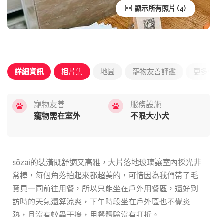
顯示所有照片
詳細資訊
相片集
地圖
寵物友善評鑑
更多優
寵物友善
服務設施
寵物需在室外
不限大小犬
sōzai的裝潢既舒適又高雅，大片落地玻璃讓室內採光非
常棒，每個角落拍起來都超美的，可惜因為我們帶了毛
寶貝一同前往用餐，所以只能坐在戶外用餐區，還好到
訪時的天氣還算涼爽，下午時段坐在戶外區也不覺炎
熱，且沒有蚊蟲干擾，用餐體驗沒有打折。