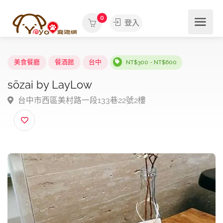
0
登入
美食餐廳
餐酒館
台中
NT$300 - NT$600
sōzai by LayLow
台中市西區美村路一段133巷22號2樓