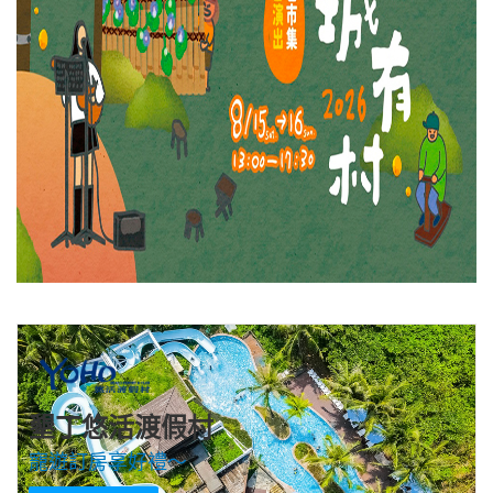
墾丁悠活渡假村
寵遊訂房享好禮～