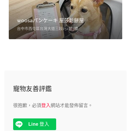
woosaパンケーキ 屋莎鬆餅屋
台中市西屯區台灣大道三段251號3樓
寵物友善評鑑
很抱歉，必須
登入
網站才能發佈留言。
Line
登入