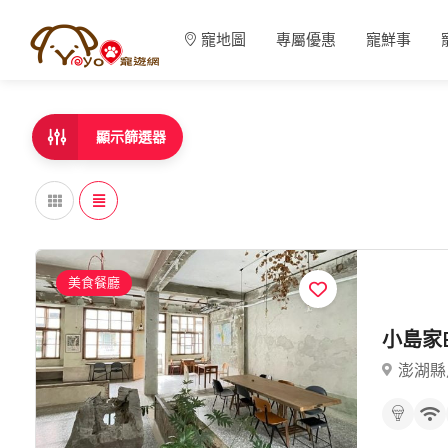
寵地圖
專屬優惠
寵鮮事
顯示篩選器
美食餐廳
小島家B
澎湖縣