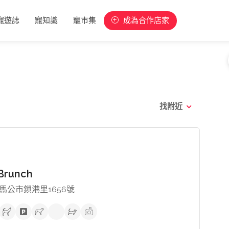
寵遊誌
寵知識
寵市集
成為合作店家
找附近
runch
馬公市鎖港里1656號