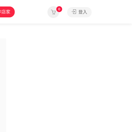
0
作店家
登入