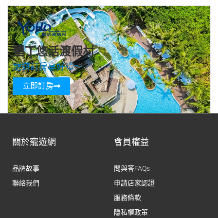
墾丁悠活渡假村
寵遊訂房享好禮～
立即訂房
關於寵遊網
會員權益
品牌故事
問與答FAQs
聯絡我們
申請店家認證
服務條款
隱私權政策