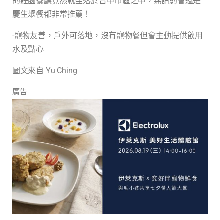
的莊園餐廳竟然就坐落於台中市區之中，無論約會還是
慶生聚餐都非常推薦！
-寵物友善，戶外可落地，沒有寵物餐但會主動提供飲用
水及點心
圖文來自 Yu Ching
廣告