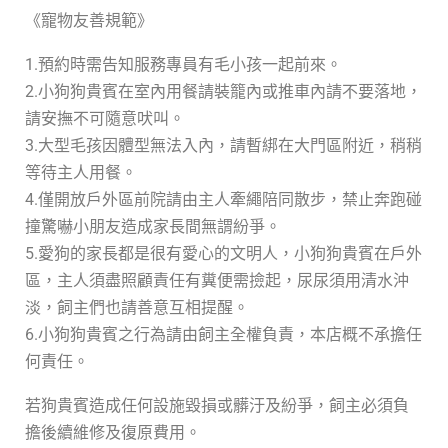
《寵物友善規範》
1.預約時需告知服務專員有毛小孩一起前來。
2.小狗狗貴賓在室內用餐請裝籠內或推車內請不要落地，
請安撫不可隨意吠叫。
3.大型毛孩因體型無法入內，請暫綁在大門區附近，稍稍
等待主人用餐。
4.僅開放戶外區前院請由主人牽繩陪同散步，禁止奔跑碰
撞驚嚇小朋友造成家長間無謂紛爭。
5.愛狗的家長都是很有愛心的文明人，小狗狗貴賓在戶外
區，主人須盡照顧責任有糞便需撿起，尿尿須用清水沖
淡，飼主們也請善意互相提醒。
6.小狗狗貴賓之行為請由飼主全權負責，本店概不承擔任
何責任。
若狗貴賓造成任何設施毀損或髒汙及紛爭，飼主必須負
擔後續維修及復原費用。