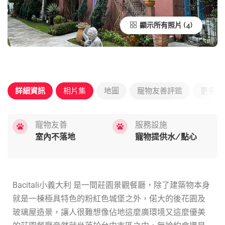
顯示所有照片
詳細資訊
相片集
地圖
寵物友善評鑑
更多優
寵物友善
服務設施
室內不落地
寵物提供水/點心
Bacitali小義大利 是一間莊園景觀餐廳，除了建築物本身
就是一棟極具特色的粉紅色城堡之外，偌大的後花園及
玻璃屋造景，讓人很難想像佔地這麼廣環境又這麼優美