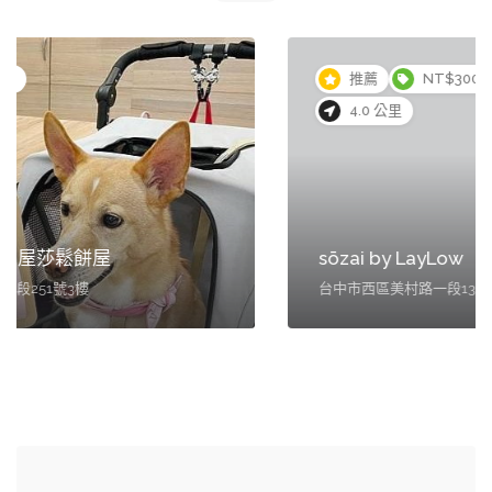
營業中
推薦
NT$300 - NT$600
4.0 公里
sōzai by LayLow
台中市西區美村路一段133巷22號2樓