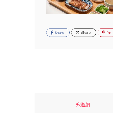
Share
Share
Pin
寵遊網