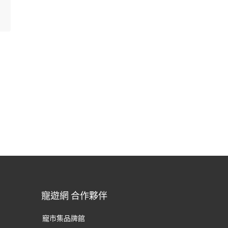
寵遊網 合作夥伴
寵市集品牌館