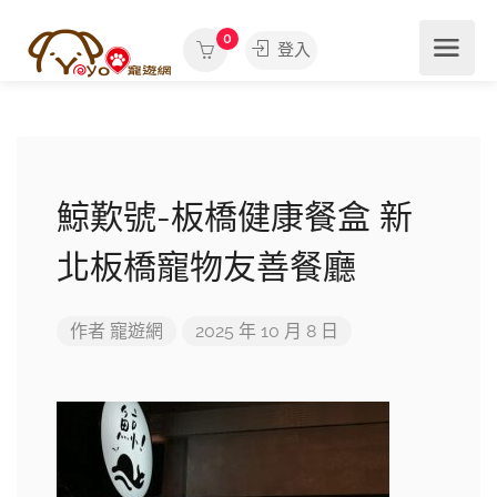
0
登入
鯨歎號-板橋健康餐盒 新
北板橋寵物友善餐廳
作者
寵遊網
2025 年 10 月 8 日