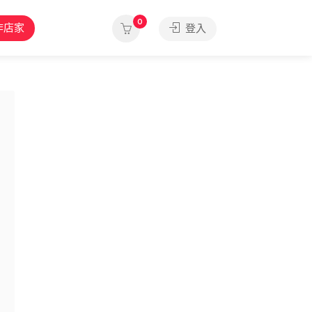
0
作店家
登入