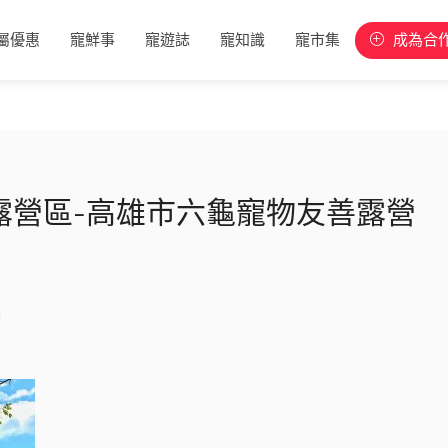
屬優惠
寵鮮事
寵遊誌
寵知識
寵市集
成為合
露營區-高雄市六龜寵物友善露營