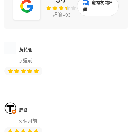
寵物友善評
鑑
評論 493
黃莉雁
3 週前
庭峰
3 個月前