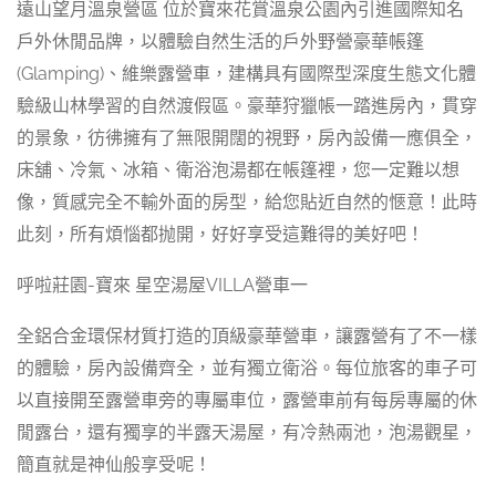
遠山望月溫泉營區 位於寶來花賞溫泉公園內引進國際知名
戶外休閒品牌，以體驗自然生活的戶外野營豪華帳篷
(Glamping)、維樂露營車，建構具有國際型深度生態文化體
驗級山林學習的自然渡假區。豪華狩獵帳一踏進房內，貫穿
的景象，彷彿擁有了無限開闊的視野，房內設備一應俱全，
床舖、冷氣、冰箱、衛浴泡湯都在帳篷裡，您一定難以想
像，質感完全不輸外面的房型，給您貼近自然的愜意！此時
此刻，所有煩惱都抛開，好好享受這難得的美好吧！
呼啦莊園-寶來 星空湯屋VILLA營車一
全鋁合金環保材質打造的頂級豪華營車，讓露營有了不一樣
的體驗，房內設備齊全，並有獨立衛浴。每位旅客的車子可
以直接開至露營車旁的專屬車位，露營車前有每房專屬的休
閒露台，還有獨享的半露天湯屋，有冷熱兩池，泡湯觀星，
簡直就是神仙般享受呢！