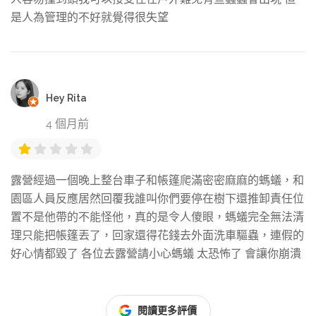
是人為管理的不好就覺得很失望
Hey Rita
4 個月前
露營經過一個晚上整台車子和帳篷爬滿密密麻麻的螞蟻，和
園區人員反應居然回覆我誰叫你們要停在樹下還推卸責任位
置不是他帶的不能怪他，真的是令人傻眼，螞蟻完全無法清
理只能把帳篷丟了，回家還得花錢去外面洗車驅蟲，連假的
好心情都毀了 各位去露營請小心螞蟻 太恐怖了 會讓你崩潰
閱讀更多評價