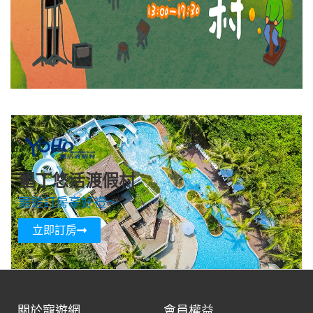
墾丁悠活渡假村
寵遊訂房享好禮～
立即訂房
關於寵遊網
會員權益