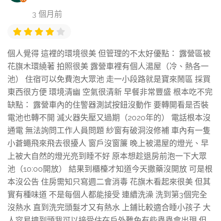
3 個月前
個人覺得 這裡的環境很美 但管理的不太好優點： 露營區被
花旗木環繞著 拍照很美 露營車裡有個人湯屋（冷、熱各一
池） 住宿可以免費泡大眾池 走一小段路就是寶來鬧區 採買
東西很方便 環境清幽 空氣很清新 早餐非常豐盛 根本吃不完
缺點： 露營車內的住警器測試按鈕沒動作 要轉開看是否裝
電池也轉不開 滅火器失壓又過期（2020年的） 電話根本沒
通電 無法詢問工作人員問題 紗窗有破洞沒修補 車內有一隻
小蒼蠅飛來飛去很擾人 窗戶沒窗簾 晚上被湯屋的燈光、早
上被大自然的燈光亮到睡不好 原本想趁退房前泡一下大眾
池（10:00開放） 結果到櫃檯才知道今天撒藥沒開放 可是根
本沒公告 住房需知只寫週二會消毒 花旗木看起來很美 但其
實有種味道 不是每個人都能接受 連續洗澡 洗到第3個完全
沒熱水 直到洗完頭髮才又有熱水 上鋪比較適合睡小孩子 大
人容易撞到頭我可以接受住在戶外難免有些蟲蟲會出現 但