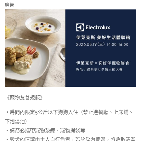
廣告
《寵物友善規範》
・
房間內限定5公斤以下狗狗入住（禁止進餐廳、上床鋪、
下泡湯池）
・請務必攜帶寵物繫鍊、寵物提袋等
・愛犬的清潔由主人自行負責，若於房內便溺，將收取清潔