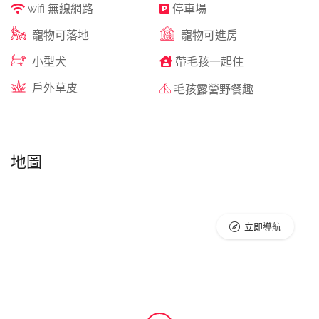
wifi 無線網路
停車場
寵物可落地
寵物可進房
小型犬
帶毛孩一起住
戶外草皮
毛孩露營野餐趣
地圖
立即導航