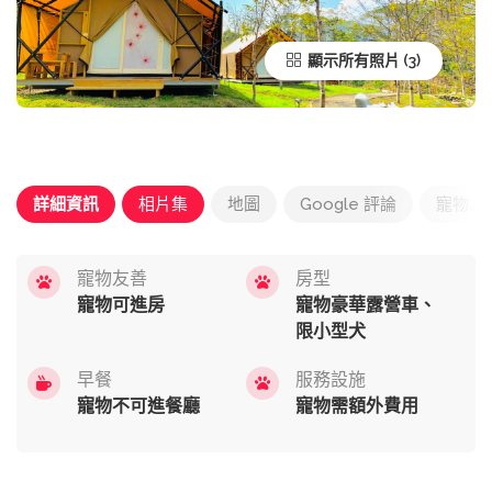
顯示所有照片
詳細資訊
相片集
地圖
Google 評論
寵物友
寵物友善
房型
寵物可進房
寵物豪華露營車、
限小型犬
早餐
服務設施
寵物不可進餐廳
寵物需額外費用