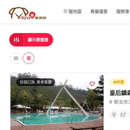
寵地圖
專屬優惠
寵鮮事
顯示篩選器
住宿訂房, 美食餐廳
推薦
皇后鎮
新北市