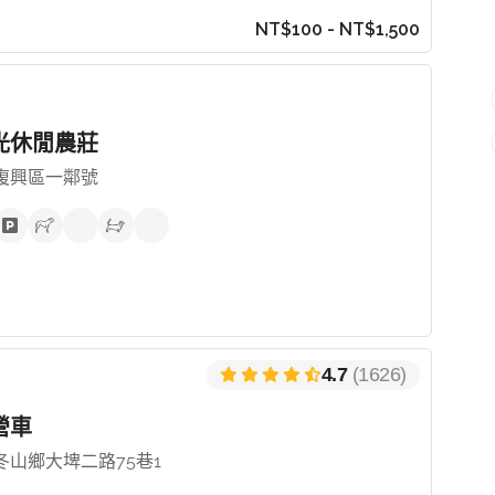
NT$100 - NT$1,500
光休閒農莊
復興區一鄰號
4.7
(1626)
營車
冬山鄉大埤二路75巷1