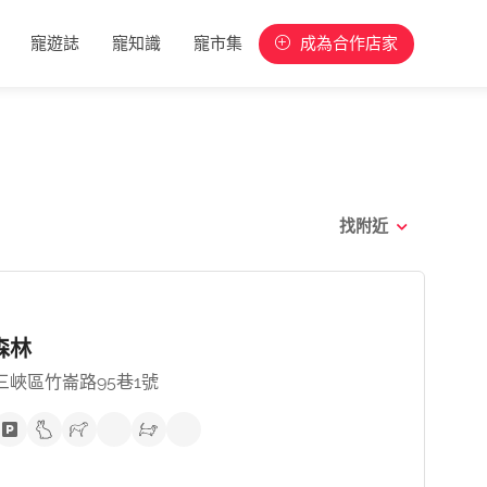
寵遊誌
寵知識
寵市集
成為合作店家
找附近
森林
三峽區竹崙路95巷1號