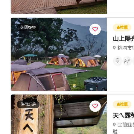
休閒娛樂
推薦
山上陽
桃園市
住宿訂房
推薦
天ㄟ露
宜蘭縣
號