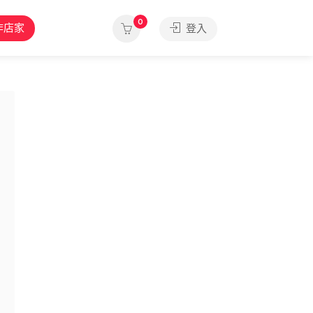
0
作店家
登入