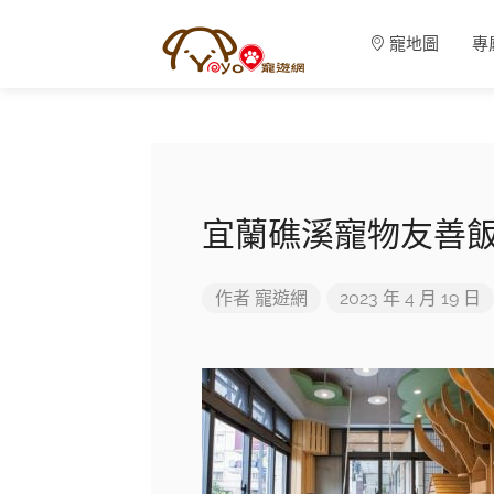
寵地圖
專
宜蘭礁溪寵物友善飯
作者
寵遊網
2023 年 4 月 19 日