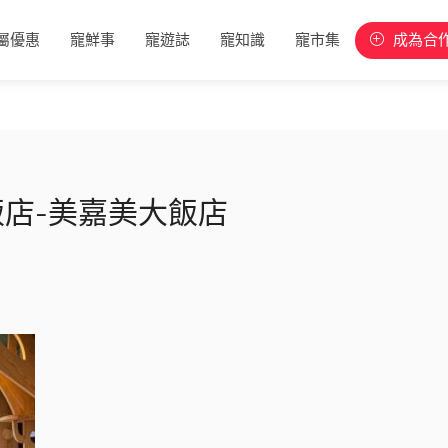
屬優惠
寵鮮事
寵遊誌
寵知識
寵市集
成為合
店-美嘉美大飯店