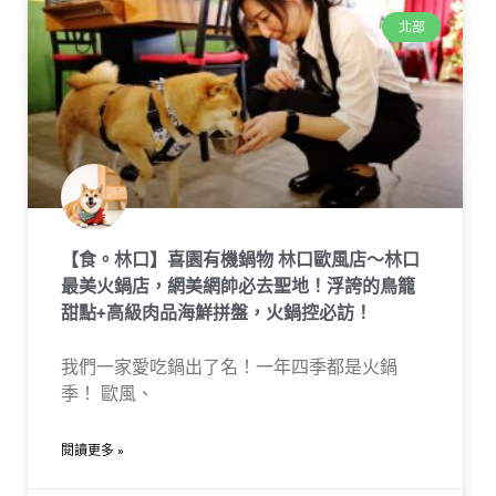
北部
【食。林口】喜園有機鍋物 林口歐風店〜林口
最美火鍋店，網美網帥必去聖地！浮誇的鳥籠
甜點+高級肉品海鮮拼盤，火鍋控必訪！
我們一家愛吃鍋出了名！一年四季都是火鍋
季！ 歐風、
閱讀更多 »