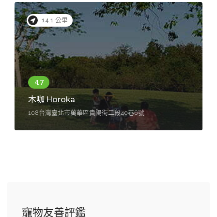
14.1 公里
木咖 Horoka
108台灣臺北市萬華區貴陽街二段40巷6號
寵物友善評鑑