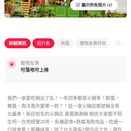
顯示所有照片
詳細資訊
相片集
地圖
寵物友善評鑑
更多優
寵物友善
可落地可上椅
我們一家愛吃鍋出了名！一年四季都是火鍋季！歐風、
韓風、南洋風你愛哪一款？！這一家火鍋店都號稱全新
北最美！新莊知名的火鍋店 喜園涮涮鍋 相信大家都不陌
生吧，在地經營20年，有機蔬食×高檔海陸肉品，吃過一
口就會愛上那種味道，除了台北現有2間分店之外，現在