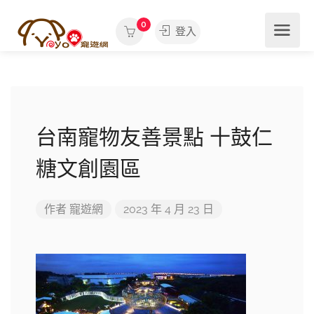
0
登入
台南寵物友善景點 十鼓仁
糖文創園區
作者
寵遊網
2023 年 4 月 23 日