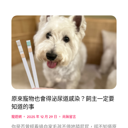
原來寵物也會得泌尿道感染？飼主⼀定要
知道的事
寵遊網
2025 年 12 月 29 日
尚無留言
你是否曾經看過⾃家⽑孩不停地舔屁屁，卻不知道原