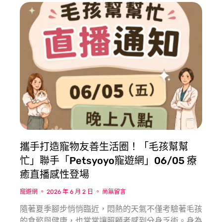
攜手打造寵物友善生活圈！「毛孩幫幫
忙」聯手「Petsyoyo寵遊網」06/05 療
癒直播感性登場
寵遊網
2026 年 6 月 2 日
尚無留言
隨著夏季腳步悄悄臨近，悶熱的天氣不僅考驗著毛孩
的食慾與健康，也常常讓照顧者感到分身乏術。身為