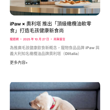
iPaw × 奧利塔 推出「頂級橄欖油軟零
食」打造毛孩健康新食尚
寵遊網
2025 年 10 月 27 日
尚無留言
為推廣毛孩健康飲食新概念，寵物食品品牌 iPaw 與
義大利知名橄欖油品牌奧利塔（Olitalia）
更多內容»