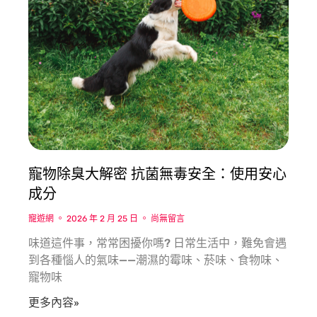
寵物除臭大解密 抗菌無毒安全：使用安心
成分
寵遊網
2026 年 2 月 25 日
尚無留言
味道這件事，常常困擾你嗎? 日常生活中，難免會遇
到各種惱人的氣味——潮濕的霉味、菸味、食物味、
寵物味
更多內容»