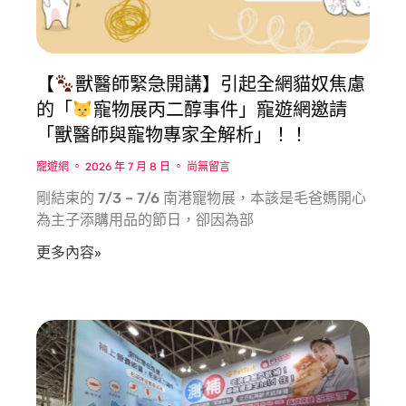
【
獸醫師緊急開講】引起全網貓奴焦慮
的「
寵物展丙二醇事件」寵遊網邀請
「獸醫師與寵物專家全解析」！！
寵遊網
2026 年 7 月 8 日
尚無留言
剛結束的 7/3 – 7/6 南港寵物展，本該是毛爸媽開心
為主子添購用品的節日，卻因為部
更多內容»