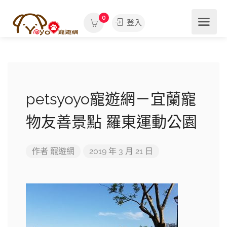
0
登入
petsyoyo寵遊網－宜蘭寵
物友善景點 羅東運動公園
作者
寵遊網
2019 年 3 月 21 日