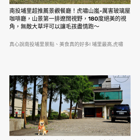
南投埔里超推薦景觀餐廳！虎嘯山嵐-厲害玻璃屋
咖啡廳，山景第一排遼闊視野，180度絕美的視
角，無敵大草坪可以讓毛孩盡情跑〜
真心說南投埔里景點、美食真的好多! 埔里最高,虎嘯