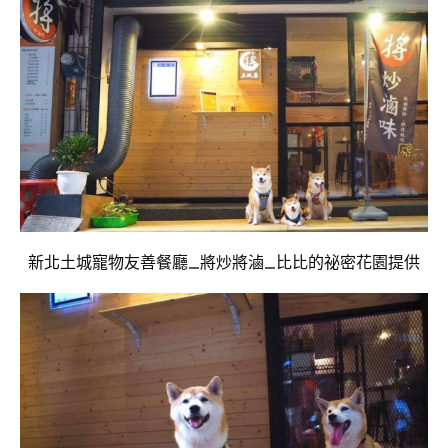
新北土城寵物友善餐廳_將炒將滷_比比的祕密花園提供