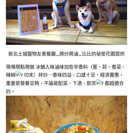
新北土城寵物友善餐廳_將炒將滷_比比的祕密花園提供
現場現點現做 冰鎮入味滷味加些辛香料（蔥、蒜、香菜、
辣椒
切末）拌炒⋯香味四溢、口感十足、經濟實惠，
重要是營養足夠，不論是配菜、下酒、飲茶
都超適合
的。