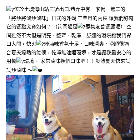
位於土城海山站三號出口,巷弄中有一家獨一無二的
「將炒將滷炒滷味」日式的外觀 工業風的內裝 讓我們好奇
它的餐點究竟如何？ （詢問過是
寵物友善餐廳喔） 空
間雖然不大但是明亮、整齊、乾淨，舒適的環境讓我們胃
口大開，快火
炒滷味香氣十足、口味清爽、滑順很適
合夏天燥熱的氣候，乾淨無油煙環境，才是讓我最安心的
用餐
環境。 家常滷味換個口味吧！！炎熱夏天快來試
試炒滷味 ～