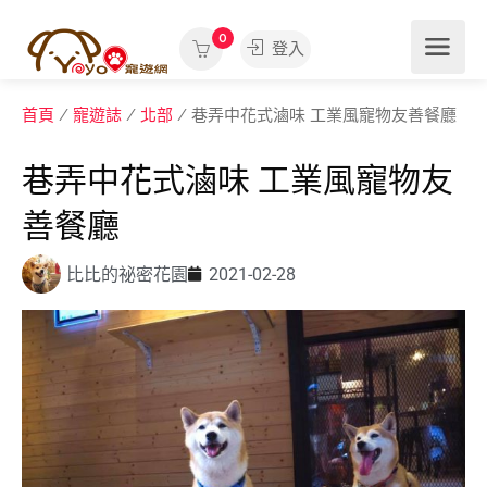
0
登入
首頁
/
寵遊誌
/
北部
/ 巷弄中花式滷味 工業風寵物友善餐廳
巷弄中花式滷味 工業風寵物友
善餐廳
比比的祕密花園
2021-02-28