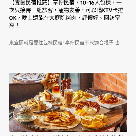
【宜蘭民宿推薦】享佇民宿，10-16人包棟，一
次只接待一組旅客，寵物友善，可以唱KTV卡拉
OK，晚上還能在大庭院烤肉，評價好、回訪率
高！
來宜蘭就是要住包棟民宿! 享佇民宿不只適合親子,也