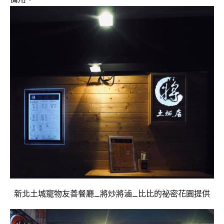
新北土城寵物友善餐廳_將炒將滷_比比的祕密花園提供