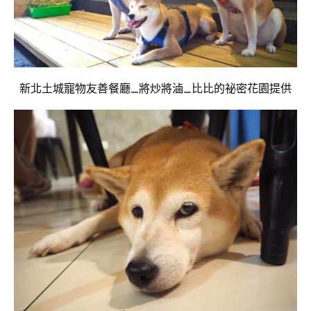
新北土城寵物友善餐廳_將炒將滷_比比的祕密花園提供