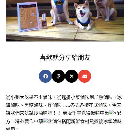
喜歡就分享給朋友
從小到大吃過不少滷味，從麵攤小菜滷味到加熱滷味、冰
鎮滷味、黑糖滷味、炸滷味………各式各樣花式滷味，今天
讓我們來試試炒滷味吧！！ 勞版千尋覓得獨特中藥
配
方，精心製作中藥
滷包搭配新鮮食材熬煮後冰鎮滷味
備用。