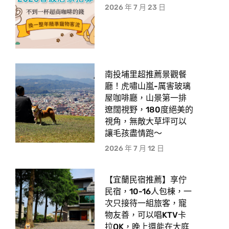
2026 年 7 月 23 日
南投埔里超推薦景觀餐
廳！虎嘯山嵐-厲害玻璃
屋咖啡廳，山景第一排
遼闊視野，180度絕美的
視角，無敵大草坪可以
讓毛孩盡情跑〜
2026 年 7 月 12 日
【宜蘭民宿推薦】享佇
民宿，10-16人包棟，一
次只接待一組旅客，寵
物友善，可以唱KTV卡
拉OK，晚上還能在大庭