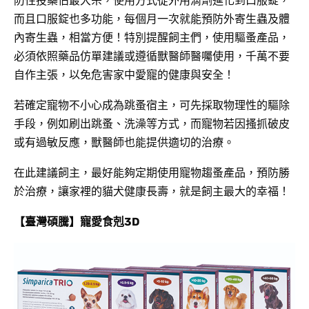
防性投藥佔最大宗，使用方式從外用滴劑進化到口服錠，
而且口服錠也多功能，每個月一次就能預防外寄生蟲及體
內寄生蟲，相當方便！特別提醒飼主們，使用驅蚤產品，
必須依照藥品仿單建議或遵循獸醫師醫囑使用，千萬不要
自作主張，以免危害家中愛寵的健康與安全！
若確定寵物不小心成為跳蚤宿主，可先採取物理性的驅除
手段，例如刷出跳蚤、洗澡等方式，而寵物若因搔抓破皮
或有過敏反應，獸醫師也能提供適切的治療。
在此建議飼主，最好能夠定期使用寵物趨蚤產品，預防勝
於治療，讓家裡的貓犬健康長壽，就是飼主最大的幸福！
【臺灣碩騰】寵愛食剋3D