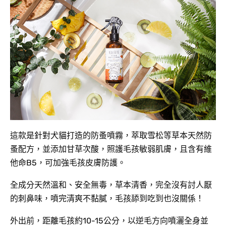
這款是針對犬貓打造的防蚤噴霧，萃取雪松等草本天然防
蚤配方，並添加甘草次酸，照護毛孩敏弱肌膚，且含有維
他命B5，可加強毛孩皮膚防護。
全成分天然溫和、安全無毒，草本清香，完全沒有討人厭
的刺鼻味，噴完清爽不黏膩，毛孩舔到吃到也沒關係！​
外出前，距離毛孩約10-15公分，以逆毛方向噴灑全身並