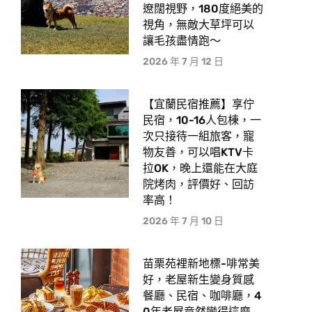
遼闊視野，180度絕美的
視角，無敵大草坪可以
讓毛孩盡情跑〜
2026 年 7 月 12 日
【宜蘭民宿推薦】享佇
民宿，10-16人包棟，一
次只接待一組旅客，寵
物友善，可以唱KTV卡
拉OK，晚上還能在大庭
院烤肉，評價好、回訪
率高！
2026 年 7 月 10 日
苗栗苑裡新地標-啡常美
好，老屋新生變身質感
餐廳、民宿、咖啡廳，4
0年老屋竟然變得這麼