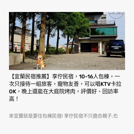
【宜蘭民宿推薦】享佇民宿，10-16人包棟，一
次只接待一組旅客，寵物友善，可以唱KTV卡拉
OK，晚上還能在大庭院烤肉，評價好、回訪率
高！
來宜蘭就是要住包棟民宿! 享佇民宿不只適合親子,也