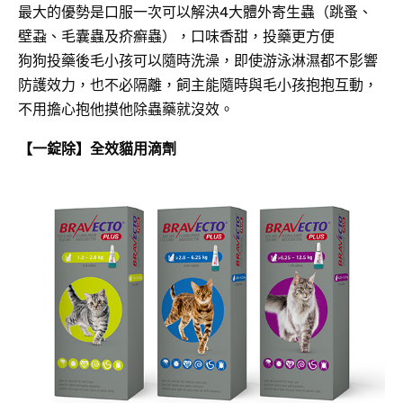
最大的優勢是口服一次可以解決4大體外寄生蟲（跳蚤、
壁蝨、毛囊蟲及疥癬蟲），口味香甜，投藥更方便
狗狗投藥後毛小孩可以隨時洗澡，即使游泳淋濕都不影響
防護效力，也不必隔離，飼主能隨時與毛小孩抱抱互動，
不用擔心抱他摸他除蟲藥就沒效。
【一錠除】全效貓用滴劑