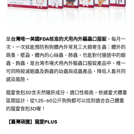
是
台灣唯一美國FDA核准的犬用內外驅蟲口服錠
，每月一
次，一次就能預防狗狗體內外常見三大類寄生蟲：體外的
跳蚤、壁蝨，體內的心絲蟲、肺蟲，也能對付腸道中的蛔
蟲、鉤蟲，是台灣市場犬用內外驅蟲口服錠產品中，唯一
可同時殺滅蛔蟲及鉤蟲的幼蟲與成蟲產品，降低人畜共同
感染風險。
寵愛食剋3D含天然豬肝成分，適口性極高，依據愛犬體重
區間設計，從1.25~60公斤狗狗都可以找到適合自己體重
的寵愛食剋3D喔！
【臺灣碩騰】寵愛PLUS