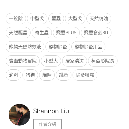
一錠除
中型犬
壁蝨
大型犬
天然精油
天然驅蟲
寄生蟲
寵愛PLUS
寵愛食剋3D
寵物天然防蚊液
寵物除蚤
寵物除蚤用品
寶血動物醫院
小型犬
居家清潔
柯亞彤院長
滴劑
狗狗
貓咪
跳蚤
除蚤噴霧
Shannon Liu
作者介紹