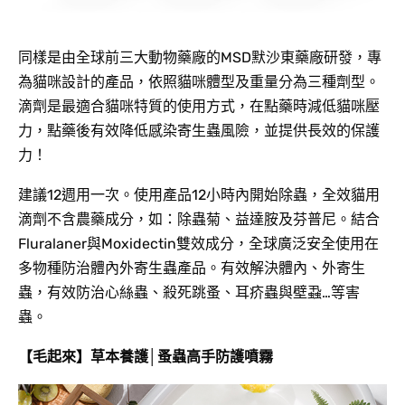
同樣是由全球前三大動物藥廠的MSD默沙東藥廠研發，專
為貓咪設計的產品，依照貓咪體型及重量分為三種劑型。
滴劑是最適合貓咪特質的使用方式，在點藥時減低貓咪壓
力，點藥後有效降低感染寄生蟲風險，並提供長效的保護
力！
建議12週用一次。使用產品12小時內開始除蟲，全效貓用
滴劑不含農藥成分，如：除蟲菊、益達胺及芬普尼。結合
Fluralaner與Moxidectin雙效成分，全球廣泛安全使用在
多物種防治體內外寄生蟲產品。有效解決體內、外寄生
蟲，有效防治心絲蟲、殺死跳蚤、耳疥蟲與壁蝨…等害
蟲。
【毛起來】草本養護│蚤蟲高手防護噴霧