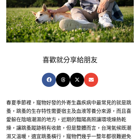
喜歡就分享給朋友
春夏季節裡，寵物好發的外寄生蟲疾病中最常見的就是跳
蚤，跳蚤的生存特性需要宿主及血液等養分來源，而且喜
愛躲在陰暗潮濕的地方，近期的豔陽高照讓環境燥熱乾
燥，讓跳蚤蹤跡稍有收斂，但是整體而言，台灣氣候既潮
濕又溫暖，適宜跳蚤橫行，寵物們幾乎一整年都很難避免