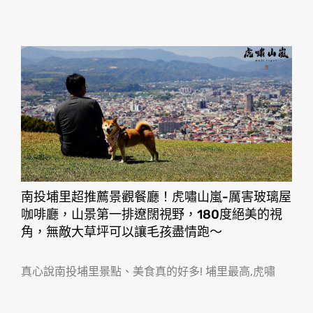
南投埔里超推薦景觀餐廳！虎嘯山嵐-厲害玻璃屋
咖啡廳，山景第一排遼闊視野，180度絕美的視
角，無敵大草坪可以讓毛孩盡情跑〜
真心說南投埔里景點、美食真的好多! 埔里最高,虎嘯