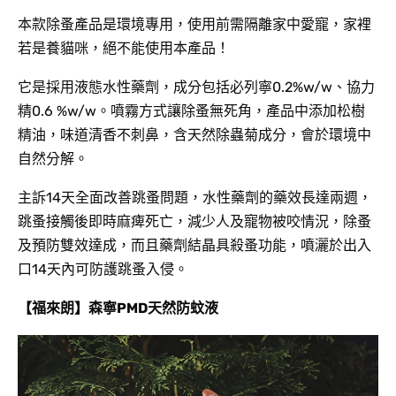
本款除蚤產品是環境專用，使用前需隔離家中愛寵，家裡
若是養貓咪，絕不能使用本產品！
它是採用液態水性藥劑，成分包括必列寧0.2%w/w、協力
精0.6 %w/w。噴霧方式讓除蚤無死角，產品中添加松樹
精油，味道清香不刺鼻，含天然除蟲菊成分，會於環境中
自然分解。
主訴14天全面改善跳蚤問題，水性藥劑的藥效長達兩週，
跳蚤接觸後即時麻痺死亡，減少人及寵物被咬情況，除蚤
及預防雙效達成，而且藥劑結晶具殺蚤功能，噴灑於出入
口14天內可防護跳蚤入侵。
【福來朗】森寧PMD天然防蚊液