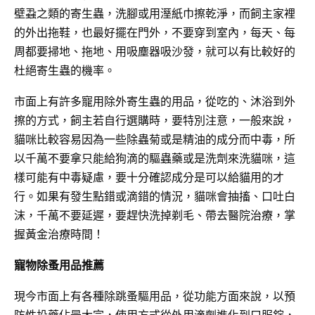
壁蝨之類的寄生蟲，洗腳或用溼紙巾擦乾淨，而飼主家裡
的外出拖鞋，也最好擺在門外，不要穿到室內，每天、每
周都要掃地、拖地、用吸塵器吸沙發，就可以有比較好的
杜絕寄生蟲的機率。
市面上有許多寵用除外寄生蟲的用品，從吃的、沐浴到外
擦的方式，飼主若自行選購時，要特別注意，一般來說，
貓咪比較容易因為一些除蟲菊或是精油的成分而中毒，所
以千萬不要拿只能給狗滴的驅蟲藥或是洗劑來洗貓咪，這
樣可能有中毒疑慮，要十分確認成分是可以給貓用的才
行。如果有發生點錯或滴錯的情況，貓咪會抽搐、口吐白
沫，千萬不要延遲，要趕快洗掉剃毛、帶去醫院治療，掌
握黃金治療時間！
寵物除蚤用品推薦
現今市面上有各種除跳蚤驅用品，從功能方面來說，以預