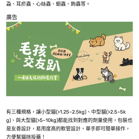
蝨、耳疥蟲、心絲蟲、蛔蟲、鉤蟲等。
廣告
有三種規格，讓小型貓(>1.25~2.5kg)、中型貓(>2.5~5k
g)、與大型貓(>5~10kg)都能找到對應的劑量使用，包裝也
是友善設計，易用度高的軟管設計，單手即可簡單操作，
方便幫貓咪投藥！