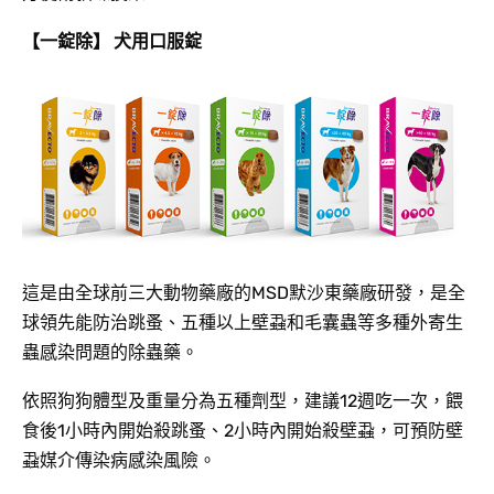
【一錠除】 犬用口服錠
這是由全球前三大動物藥廠的MSD默沙東藥廠研發，是全
球領先能防治跳蚤、五種以上壁蝨和毛囊蟲等多種外寄生
蟲感染問題的除蟲藥。
依照狗狗體型及重量分為五種劑型，建議12週吃一次，餵
食後1小時內開始殺跳蚤、2小時內開始殺壁蝨，可預防壁
蝨媒介傳染病感染風險。