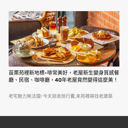
苗栗苑裡新地標-啡常美好，老屋新生變身質感餐
廳、民宿、咖啡廳，40年老屋竟然變得這麼美！
老宅魅力無法擋! 今天就收拾行囊,來苑裡尋找老建築