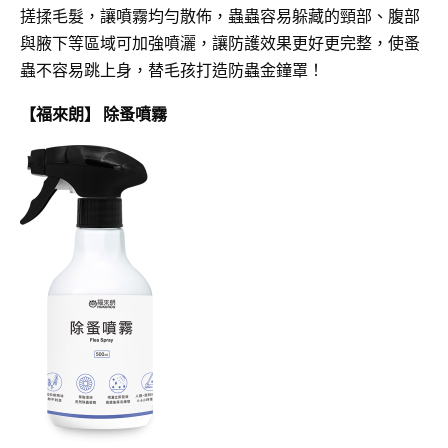
搓揉毛髮，讓噴霧均勻散佈，蟲蟲容易躲藏的頸部、腹部
與腋下等區域可加強噴灑，讓防護效果更好更完整，使蚤
蟲不容易跳上身，替毛孩打造防蟲金鐘罩！
【福來朗】 除蚤噴霧