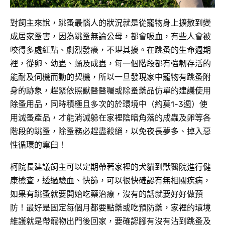
對飼主來說，跳蚤最惱人的狀況就是從寵物身上擴散到變
成居家蚤害，因為跳蚤無論公母，都會吸血，有些人會被
咬得多處紅點、劇烈發癢，不堪其擾。在跳蚤的生命週期
裡，從卵、幼蟲、蛹及成蟲，每一個階段都有強韌存活的
能耐及伺機而動的契機，所以一旦發現家中寵物有跳蚤附
身的跡象，趕緊依照獸醫醫囑或除蚤藥品仿單的建議使用
除蚤用品，同時積極且多次的於環境中（約莫1-3週）使
用滅蚤產品，才能消滅躲在家裡陰暗角落的成蟲及卵等各
階段的跳蚤，除蚤務必趕盡殺絕，以免夜長夢多、掉入惡
性循環的窠臼！
柯院長建議飼主可以定期帶著家裡的犬貓到獸醫院進行健
康檢查，透過驗血、快篩，可以很快確認有無相關疾病，
如果有跳蚤就要開始吃藥治療，沒有的話就要好好做預
防！最好是固定每個月都要點藥或吃預防藥，家裡的環境
維護就是帶寵物出門後回家，要確認腳有沒有沾到跳蚤及