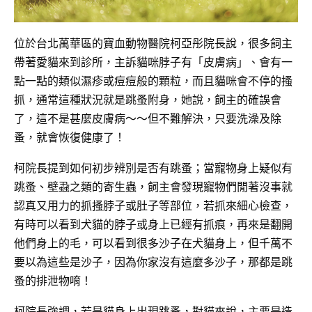
位於台北萬華區的寶血動物醫院柯亞彤院長說，很多飼主
帶著愛貓來到診所，主訴貓咪脖子有「皮膚病」、會有一
點一點的類似濕疹或痘痘般的顆粒，而且貓咪會不停的搔
抓，通常這種狀況就是跳蚤附身，她說，飼主的確誤會
了，這不是甚麼皮膚病～～但不難解決，只要洗澡及除
蚤，就會恢復健康了！
柯院長提到如何初步辨別是否有跳蚤；當寵物身上疑似有
跳蚤、壁蝨之類的寄生蟲，飼主會發現寵物們閒著沒事就
認真又用力的抓搔脖子或肚子等部位，若抓來細心檢查，
有時可以看到犬貓的脖子或身上已經有抓痕，再來是翻開
他們身上的毛，可以看到很多沙子在犬貓身上，但千萬不
要以為這些是沙子，因為你家沒有這麼多沙子，那都是跳
蚤的排泄物唷！
柯院長強調，若是貓身上出現跳蚤，對貓來說，主要是造