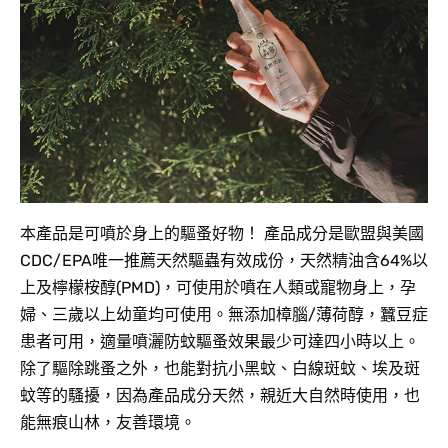
本產品是可噴於身上的驅蚤好物！ 產品成分是歐盟與美國
CDC/EPA唯一推薦天然驅蟲有效成份，天然精油含64%以
上及檸檬桉醇(PMD)，可使用於噴在人類或寵物身上，孕
婦、三歲以上幼童均可使用。無添加樟腦/薄荷醇，蠶豆症
患者可用，適量噴灑防蚊驅蚤效果最少可達四小時以上。
除了驅除跳蚤之外，也能對抗小黑蚊、白線斑蚊、埃及斑
蚊等的騷擾，因為產品成分天然，親近大自然時使用，也
能無痕山林，友善環境。