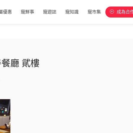
屬優惠
寵鮮事
寵遊誌
寵知識
寵市集
成為合
餐廳 貮樓