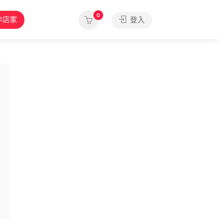
0
作店家
登入