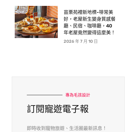
苗栗苑裡新地標-啡常美
好，老屋新生變身質感餐
廳、民宿、咖啡廳，40
年老屋竟然變得這麼美！
2026 年 7 月 10 日
專為毛孩設計
訂閱寵遊電子報
即時收到寵物旅遊、生活圈最新訊息！