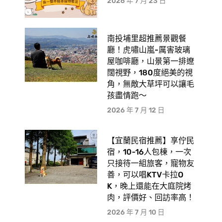
2026 年 7 月 23 日
南投埔里超推薦景觀餐
廳！虎嘯山嵐-厲害玻璃
屋咖啡廳，山景第一排遼
闊視野，180度絕美的視
角，無敵大草坪可以讓毛
孩盡情跑〜
2026 年 7 月 12 日
【宜蘭民宿推薦】享佇民
宿，10-16人包棟，一次
只接待一組旅客，寵物友
善，可以唱KTV卡拉O
K，晚上還能在大庭院烤
肉，評價好、回訪率高！
2026 年 7 月 10 日