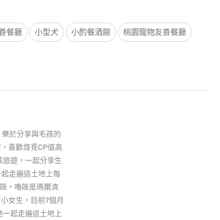
善餐廳
小型犬
小酌餐酒館
桃園寵物友善餐廳
然 樂於分享與毛孩的
，喜歡尋覓CP值高
孩旅遊，一起分享生
一起走遍這土地上每
了嚕咪，嚕咪是瑪爾濟
小女生，目前7個月
他一起走遍這土地上