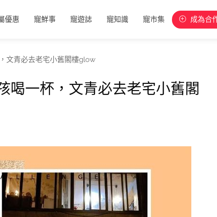
屬優惠
寵鮮事
寵遊誌
寵知識
寵市集
成為合
，文青必去老宅小舊閣樓glow
孩喝一杯，文青必去老宅小舊閣