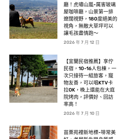
廳！虎嘯山嵐-厲害玻璃
屋咖啡廳，山景第一排
遼闊視野，180度絕美的
視角，無敵大草坪可以
讓毛孩盡情跑〜
2026 年 7 月 12 日
【宜蘭民宿推薦】享佇
民宿，10-16人包棟，一
次只接待一組旅客，寵
物友善，可以唱KTV卡
拉OK，晚上還能在大庭
院烤肉，評價好、回訪
率高！
2026 年 7 月 10 日
苗栗苑裡新地標-啡常美