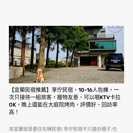
【宜蘭民宿推薦】享佇民宿，10-16人包棟，一
次只接待一組旅客，寵物友善，可以唱KTV卡拉
OK，晚上還能在大庭院烤肉，評價好、回訪率
高！
來宜蘭就是要住包棟民宿! 享佇民宿不只適合親子,也