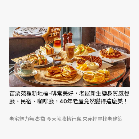
苗栗苑裡新地標-啡常美好，老屋新生變身質感餐
廳、民宿、咖啡廳，40年老屋竟然變得這麼美！
老宅魅力無法擋! 今天就收拾行囊,來苑裡尋找老建築