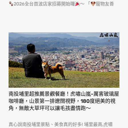
2026全台首波店家招募開始囉
～ 「
寵物友善
南投埔里超推薦景觀餐廳！虎嘯山嵐-厲害玻璃屋
咖啡廳，山景第一排遼闊視野，180度絕美的視
角，無敵大草坪可以讓毛孩盡情跑〜
真心說南投埔里景點、美食真的好多! 埔里最高,虎嘯