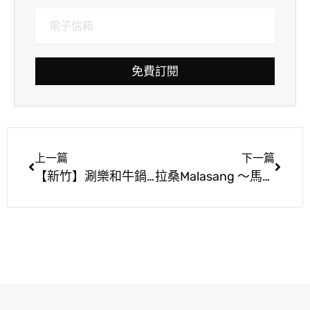
免費訂閱
上一篇
下一篇
【新竹】涮樂和牛鍋物 食べ放題 馬辣集團新品牌吃到飽和牛火鍋
拉桑Malasang ～馬拉桑露天燒烤吧 讓你喝醉了沒？