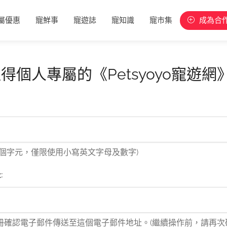
屬優惠
寵鮮事
寵遊誌
寵知識
寵市集
成為合
得個人專屬的《Petsyoyo寵遊網
4 個字元，僅限使用小寫英文字母及數字)
:
冊確認電子郵件傳送至這個電子郵件地址。(繼續操作前，請再次