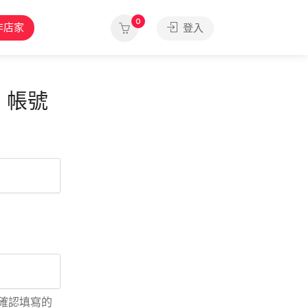
0
作店家
登入
》帳號
確認填寫的