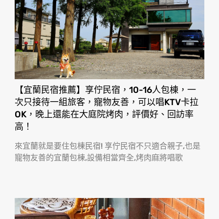
【宜蘭民宿推薦】享佇民宿，10-16人包棟，一
次只接待一組旅客，寵物友善，可以唱KTV卡拉
OK，晚上還能在大庭院烤肉，評價好、回訪率
高！
來宜蘭就是要住包棟民宿! 享佇民宿不只適合親子,也是
寵物友善的宜蘭包棟,設備相當齊全,烤肉麻將唱歌