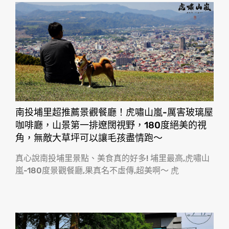
南投埔里超推薦景觀餐廳！虎嘯山嵐-厲害玻璃屋
咖啡廳，山景第一排遼闊視野，180度絕美的視
角，無敵大草坪可以讓毛孩盡情跑〜
真心說南投埔里景點、美食真的好多! 埔里最高,虎嘯山
嵐-180度景觀餐廳,果真名不虛傳,超美啊〜 虎