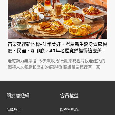
苗栗苑裡新地標-啡常美好，老屋新生變身質感餐
廳、民宿、咖啡廳，40年老屋竟然變得這麼美！
老宅魅力無法擋! 今天就收拾行囊,來苑裡尋找老建築的
獨特人文氣息和歷史的痕跡吧! 聽說苗栗苑裡有一家
關於寵遊網
會員權益
品牌故事
問與答FAQs