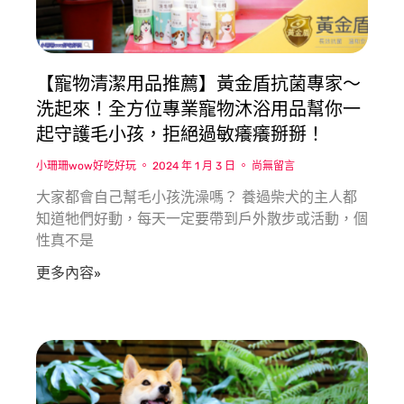
【寵物清潔用品推薦】黃金盾抗菌專家〜
洗起來！全方位專業寵物沐浴用品幫你一
起守護毛小孩，拒絕過敏癢癢掰掰！
小珊珊wow好吃好玩
2024 年 1 月 3 日
尚無留言
大家都會自己幫毛小孩洗澡嗎？ 養過柴犬的主人都
知道牠們好動，每天一定要帶到戶外散步或活動，個
性真不是
更多內容»