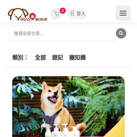
0
登入
類別：
全部
遊記
寵知識