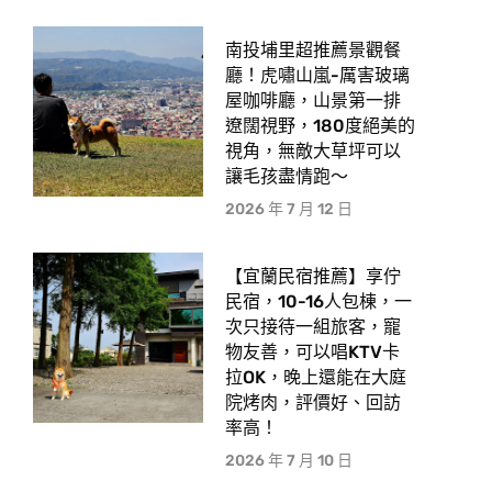
南投埔里超推薦景觀餐
廳！虎嘯山嵐-厲害玻璃
屋咖啡廳，山景第一排
遼闊視野，180度絕美的
視角，無敵大草坪可以
讓毛孩盡情跑〜
2026 年 7 月 12 日
【宜蘭民宿推薦】享佇
民宿，10-16人包棟，一
次只接待一組旅客，寵
物友善，可以唱KTV卡
拉OK，晚上還能在大庭
院烤肉，評價好、回訪
率高！
2026 年 7 月 10 日