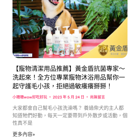
【寵物清潔用品推薦】黃金盾抗菌專家〜
洗起來！全方位專業寵物沐浴用品幫你一
起守護毛小孩，拒絕過敏癢癢掰掰！
小珊珊wow好吃好玩
2023 年 5 月 24 日
尚無留言
大家都會自己幫毛小孩洗澡嗎？ 養過柴犬的主人都
知道牠們好動，每天一定要帶到戶外散步或活動，個
性真不是
更多內容»