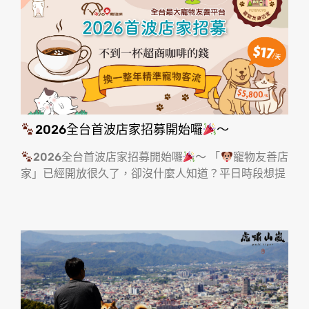
照片由
查理士小獵犬-Q比郊遊趣
提供
2026全台首波店家招募開始囉
～
家人也說好吃，要我下次多買一點回家?
想吃好吃的滷味～台灣滷味博物館地址是：
2026全台首波店家招募開始囉
～ 「
寵物友善店
高雄市岡山區本工一路25號
家」已經開放很久了，卻沒什麼人知道？平日時段想提
台灣滷味博物館
FB粉專：
台灣滷味博物館
地址：
高雄市岡山區本工一路25號
電話：
07 622 9800
營業時間：
周一到周日08:00 – 17:00
消費方式：
免收門票、室外有小草皮庭院、室內有冷
氣