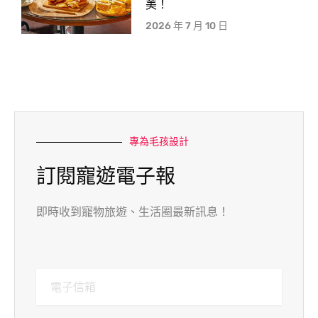
照片由
查理士小獵犬-Q比郊遊趣
提供
美！
2026 年 7 月 10 日
專為毛孩設計
訂閱寵遊電子報
即時收到寵物旅遊、生活圈最新訊息！
照片由
查理士小獵犬-Q比郊遊趣
提供
園區的多種滷味系列有提供現場試吃，
我最愛的是鐵蛋公仔本人（哦不⋯是鐵蛋本人
鐵蛋真的是滷的又香又Q～
在現場試吃的是原味，我買回家的是辣味，
原本擔心辣味會蓋過滷汁的香氣，