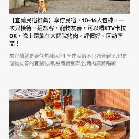
【宜蘭民宿推薦】享佇民宿，10-16人包棟，一
次只接待一組旅客，寵物友善，可以唱KTV卡拉
OK，晚上還能在大庭院烤肉，評價好、回訪率
高！
來宜蘭就是要住包棟民宿! 享佇民宿不只適合親子,也是
寵物友善的宜蘭包棟,設備相當齊全,烤肉麻將唱歌