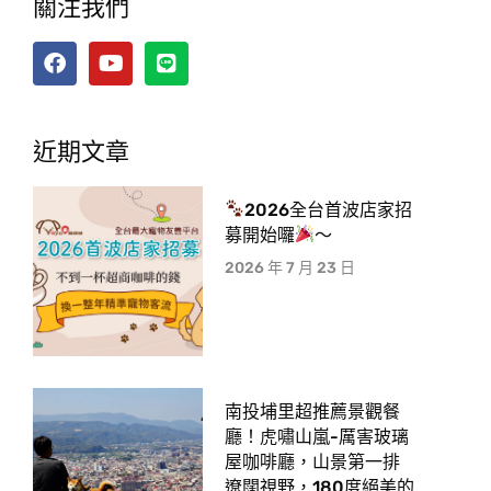
關注我們
室內有冷氣、最重要的是～不怕下雨！
還可以直接看到工作人員做滷味的製作過程、可以看
到製作滷味的機器、滷味的歷史走廊～
以及頑皮蛋的公仔和裝飾藝術可以拍照！
近期文章
2026全台首波店家招
募開始囉
～
2026 年 7 月 23 日
南投埔里超推薦景觀餐
照片由
查理士小獵犬-Q比郊遊趣
提供
廳！虎嘯山嵐-厲害玻璃
屋咖啡廳，山景第一排
遼闊視野，180度絕美的