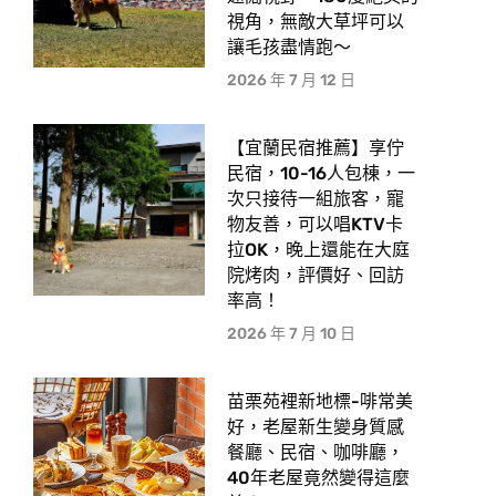
視角，無敵大草坪可以
讓毛孩盡情跑〜
2026 年 7 月 12 日
【宜蘭民宿推薦】享佇
民宿，10-16人包棟，一
次只接待一組旅客，寵
物友善，可以唱KTV卡
拉OK，晚上還能在大庭
院烤肉，評價好、回訪
率高！
2026 年 7 月 10 日
苗栗苑裡新地標-啡常美
好，老屋新生變身質感
餐廳、民宿、咖啡廳，
40年老屋竟然變得這麼