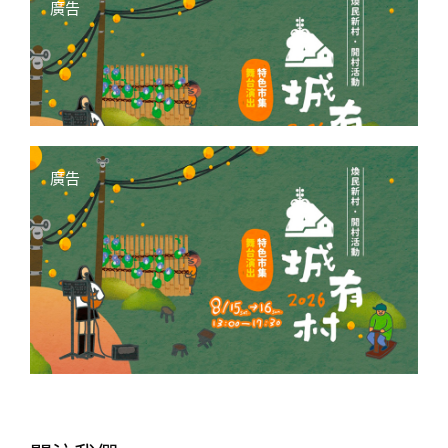
廣告
廣告
照片由
查理士小獵犬-Q比郊遊趣
提供
免收門票、室外有小草皮庭院、