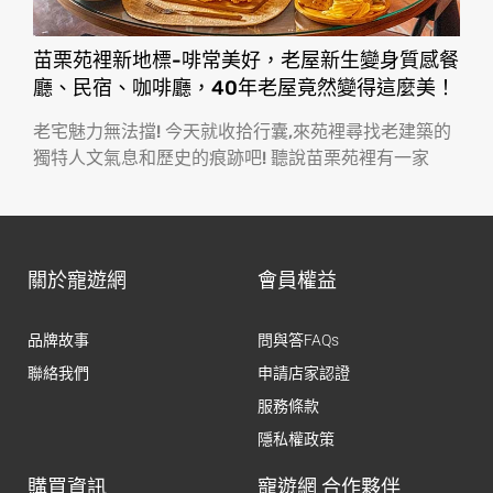
苗栗苑裡新地標-啡常美好，老屋新生變身質感餐
廳、民宿、咖啡廳，40年老屋竟然變得這麼美！
老宅魅力無法擋! 今天就收拾行囊,來苑裡尋找老建築的
獨特人文氣息和歷史的痕跡吧! 聽說苗栗苑裡有一家
關於寵遊網
會員權益
品牌故事
問與答FAQs
聯絡我們
申請店家認證
服務條款
隱私權政策
購買資訊
寵遊網 合作夥伴