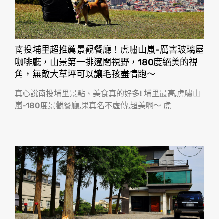
原始文章：
南部這陣子一直下雨下不停⋯ Q比家又找
到室內可以帶狗的台灣滷味博物館觀光工廠啦！
南投埔里超推薦景觀餐廳！虎嘯山嵐-厲害玻璃屋
咖啡廳，山景第一排遼闊視野，180度絕美的視
角，無敵大草坪可以讓毛孩盡情跑〜
真心說南投埔里景點、美食真的好多! 埔里最高,虎嘯山
嵐-180度景觀餐廳,果真名不虛傳,超美啊〜 虎