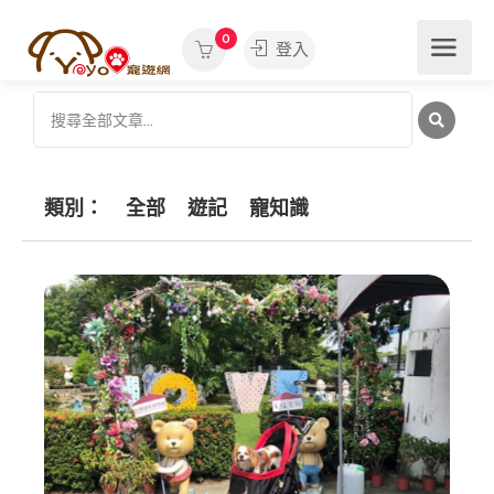
0
登入
類別：
全部
遊記
寵知識