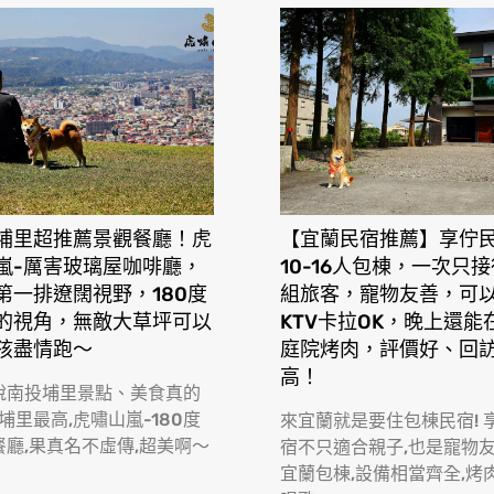
埔里超推薦景觀餐廳！虎
【宜蘭民宿推薦】享佇
嵐-厲害玻璃屋咖啡廳，
10-16人包棟，一次只
第一排遼闊視野，180度
組旅客，寵物友善，可
的視角，無敵大草坪可以
KTV卡拉OK，晚上還能
孩盡情跑〜
庭院烤肉，評價好、回
高！
說南投埔里景點、美食真的
 埔里最高,虎嘯山嵐-180度
來宜蘭就是要住包棟民宿! 
餐廳,果真名不虛傳,超美啊〜
宿不只適合親子,也是寵物
宜蘭包棟,設備相當齊全,烤