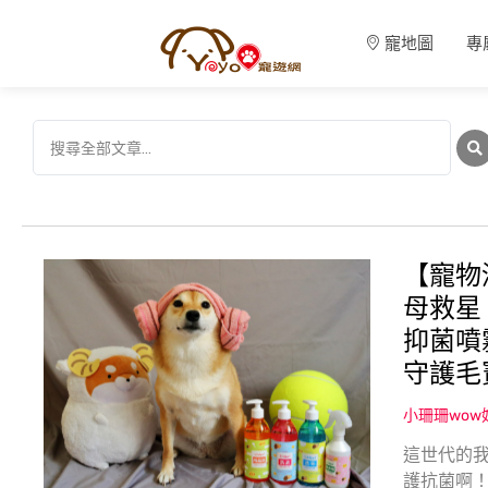
寵地圖
專
【寵物
母救星
抑菌噴
守護毛
小珊珊wo
這世代的
護抗菌啊！