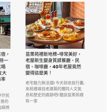
民宿，
苗栗苑裡新地標-啡常美好，
接待一
老屋新生變身質感餐廳、民
以唱
宿、咖啡廳，40年老屋竟然
在大
變得這麼美！
訪率
老宅魅力無法擋! 今天就收拾行囊,
來苑裡尋找老建築的獨特人文氣
息和歷史的痕跡吧! 聽說苗栗苑裡
享佇民
有一家
友善的
肉麻將