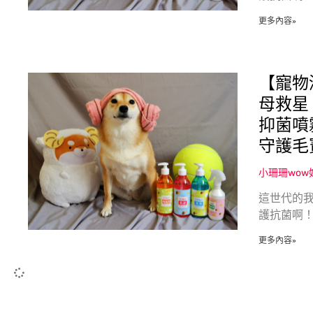
更多內容»
【寵物
母救星
抑菌噴
守護毛
小珊珊wo
這世代的
護抗菌啊！
更多內容»