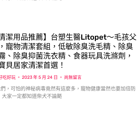
清潔用品推薦】台塑生醫Litopet〜毛孩父
，寵物清潔套組，低敏除臭洗毛精、除臭
霧、除臭抑菌洗衣精、食器玩具洗滌劑，
寶貝居家清潔首選！
w好吃好玩
2023 年 5 月 24 日
尚無留言
我們，可怕的神秘病毒竟然有這麼多，寵物健康當然也要加倍防
 大家一定都知道柴犬不論颳