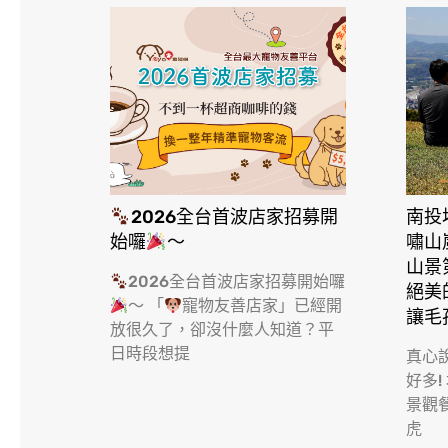
2026全台首波店家招募開
南投
始囉
～
嘯山
山景
2026全台首波店家招募開始囉
絕美
～ 「
寵物友善店家」已經開
讓毛
放很久了，卻沒什麼人知道？平
日時段想提
真心
好多!
景觀
虎