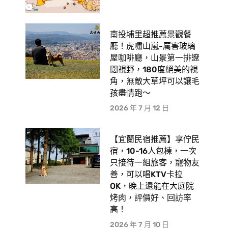
南投埔里超推薦景觀餐
廳！虎嘯山嵐-厲害玻璃
屋咖啡廳，山景第一排遼
闊視野，180度絕美的視
角，無敵大草坪可以讓毛
孩盡情跑〜
2026 年 7 月 12 日
【宜蘭民宿推薦】享佇民
宿，10-16人包棟，一次
只接待一組旅客，寵物友
善，可以唱KTV卡拉
OK，晚上還能在大庭院
烤肉，評價好、回訪率
高！
2026 年 7 月 10 日