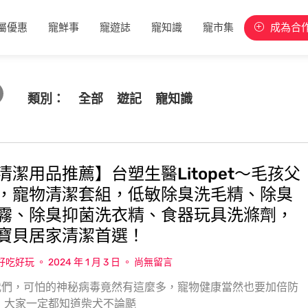
屬優惠
寵鮮事
寵遊誌
寵知識
寵市集
成為合
類別：
全部
遊記
寵知識
清潔用品推薦】台塑生醫Litopet〜毛孩父
，寵物清潔套組，低敏除臭洗毛精、除臭
霧、除臭抑菌洗衣精、食器玩具洗滌劑，
寶貝居家清潔首選！
w好吃好玩
2024 年 1 月 3 日
尚無留言
我們，可怕的神秘病毒竟然有這麼多，寵物健康當然也要加倍防
 大家一定都知道柴犬不論颳