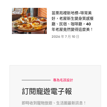
苗栗苑裡新地標-啡常美
好，老屋新生變身質感餐
廳、民宿、咖啡廳，40
年老屋竟然變得這麼美！
2026 年 7 月 10 日
專為毛孩設計
訂閱寵遊電子報
即時收到寵物旅遊、生活圈最新訊息！