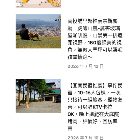
南投埔里超推薦景觀餐
廳！虎嘯山嵐-厲害玻璃
屋咖啡廳，山景第一排遼
闊視野，180度絕美的視
角，無敵大草坪可以讓毛
孩盡情跑〜
2026 年 7 月 12 日
【宜蘭民宿推薦】享佇民
宿，10-16人包棟，一次
只接待一組旅客，寵物友
善，可以唱KTV卡拉
OK，晚上還能在大庭院
烤肉，評價好、回訪率
高！
2026 年 7 月 10 日