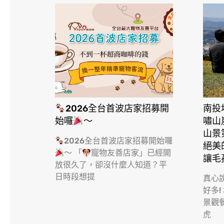
2026全台首波店家招募開
南投
始囉
～
嘯山
山景
2026全台首波店家招募開始囉
絕美
～ 「
寵物友善店家」已經開
讓毛
放很久了，卻沒什麼人知道？平
日時段想提
真心
好多!
景觀
虎