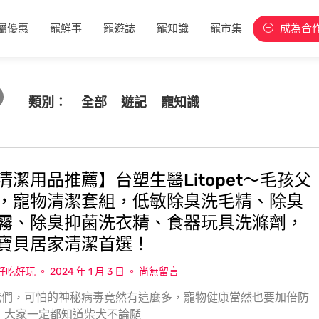
屬優惠
寵鮮事
寵遊誌
寵知識
寵市集
成為合
類別：
全部
遊記
寵知識
清潔用品推薦】台塑生醫Litopet〜毛孩父
，寵物清潔套組，低敏除臭洗毛精、除臭
霧、除臭抑菌洗衣精、食器玩具洗滌劑，
寶貝居家清潔首選！
w好吃好玩
2024 年 1 月 3 日
尚無留言
我們，可怕的神秘病毒竟然有這麼多，寵物健康當然也要加倍防
 大家一定都知道柴犬不論颳