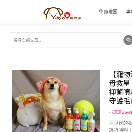
寵地圖
專
【寵物
母救星
抑菌噴
守護毛
小珊珊wo
這世代的
護抗菌啊！