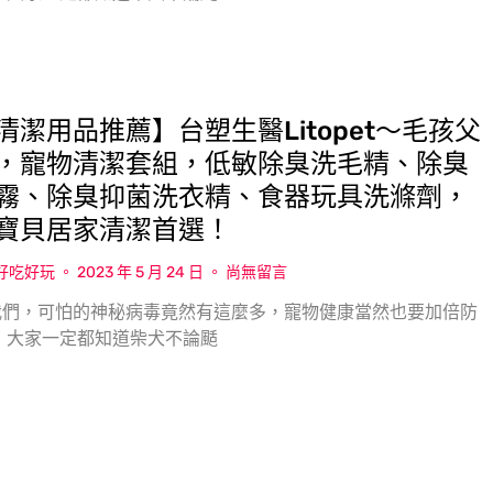
清潔用品推薦】台塑生醫Litopet〜毛孩父
，寵物清潔套組，低敏除臭洗毛精、除臭
霧、除臭抑菌洗衣精、食器玩具洗滌劑，
寶貝居家清潔首選！
w好吃好玩
2023 年 5 月 24 日
尚無留言
我們，可怕的神秘病毒竟然有這麼多，寵物健康當然也要加倍防
 大家一定都知道柴犬不論颳