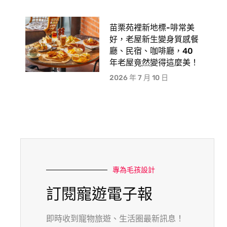
苗栗苑裡新地標-啡常美
好，老屋新生變身質感餐
廳、民宿、咖啡廳，40
年老屋竟然變得這麼美！
2026 年 7 月 10 日
專為毛孩設計
訂閱寵遊電子報
即時收到寵物旅遊、生活圈最新訊息！