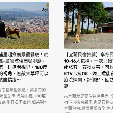
埔里超推薦景觀餐廳！虎
【宜蘭民宿推薦】享佇
嵐-厲害玻璃屋咖啡廳，
10-16人包棟，一次只
第一排遼闊視野，180度
組旅客，寵物友善，可
的視角，無敵大草坪可以
KTV卡拉OK，晚上還能
孩盡情跑〜
庭院烤肉，評價好、回
高！
說南投埔里景點、美食真的
 埔里最高,虎嘯山嵐-180度
來宜蘭就是要住包棟民宿! 
餐廳,果真名不虛傳,超美啊〜
宿不只適合親子,也是寵物
宜蘭包棟,設備相當齊全,烤