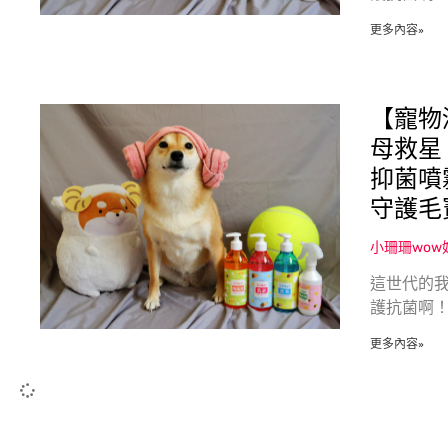
更多內容»
【寵物
母救星
抑菌噴
守護毛
小珊珊wo
這世代的
護抗菌啊！
更多內容»