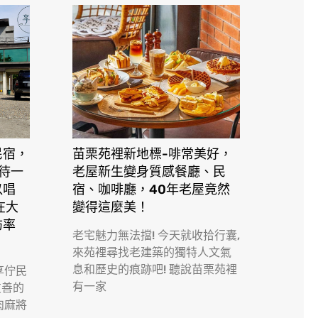
民宿，
苗栗苑裡新地標-啡常美好，
接待一
老屋新生變身質感餐廳、民
以唱
宿、咖啡廳，40年老屋竟然
在大
變得這麼美！
訪率
老宅魅力無法擋! 今天就收拾行囊,
來苑裡尋找老建築的獨特人文氣
息和歷史的痕跡吧! 聽說苗栗苑裡
享佇民
有一家
友善的
肉麻將