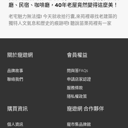
廳、民宿、咖啡廳，40年老屋竟然變得這麼美！
老宅魅力無法擋! 今天就收拾行囊,來苑裡尋找老建築的
獨特人文氣息和歷史的痕跡吧! 聽說苗栗苑裡有一家
關於寵遊網
會員權益
品牌故事
問與答FAQs
聯絡我們
申請店家認證
服務條款
隱私權政策
購買資訊
寵遊網 合作夥伴
個人資訊
寵市集品牌館