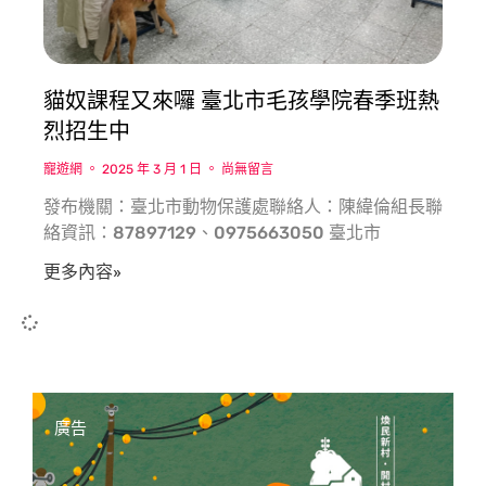
貓奴課程又來囉 臺北市毛孩學院春季班熱
烈招生中
寵遊網
2025 年 3 月 1 日
尚無留言
發布機關：臺北市動物保護處聯絡人：陳緯倫組長聯
絡資訊：87897129、0975663050 臺北市
更多內容»
廣告