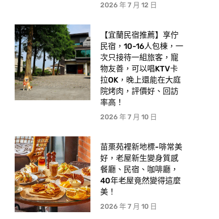
2026 年 7 月 12 日
【宜蘭民宿推薦】享佇
民宿，10-16人包棟，一
次只接待一組旅客，寵
物友善，可以唱KTV卡
拉OK，晚上還能在大庭
院烤肉，評價好、回訪
率高！
2026 年 7 月 10 日
苗栗苑裡新地標-啡常美
好，老屋新生變身質感
餐廳、民宿、咖啡廳，
40年老屋竟然變得這麼
美！
2026 年 7 月 10 日