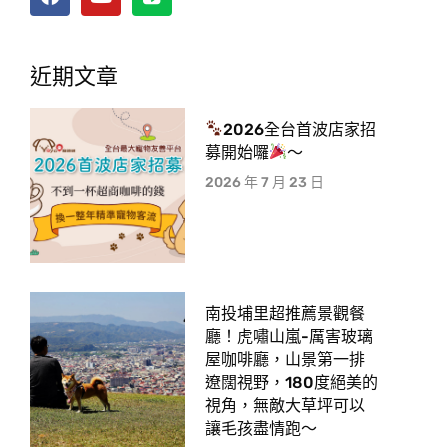
近期文章
2026全台首波店家招
募開始囉
～
2026 年 7 月 23 日
南投埔里超推薦景觀餐
廳！虎嘯山嵐-厲害玻璃
屋咖啡廳，山景第一排
遼闊視野，180度絕美的
視角，無敵大草坪可以
讓毛孩盡情跑〜