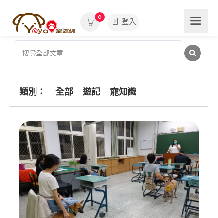
0
登入
類別：
全部
遊記
寵知識