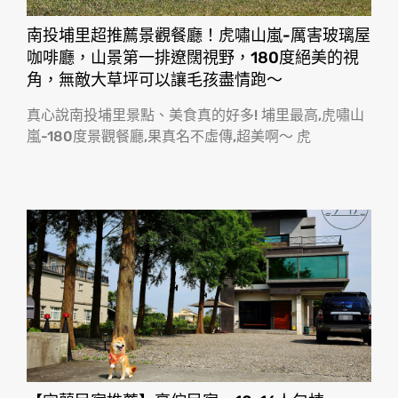
南投埔里超推薦景觀餐廳！虎嘯山嵐-厲害玻璃屋
咖啡廳，山景第一排遼闊視野，180度絕美的視
角，無敵大草坪可以讓毛孩盡情跑〜
真心說南投埔里景點、美食真的好多! 埔里最高,虎嘯山
嵐-180度景觀餐廳,果真名不虛傳,超美啊〜 虎