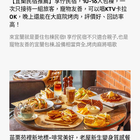
【宜蘭民宿推薦】享佇民宿，10-16人包棟，一
次只接待一組旅客，寵物友善，可以唱KTV卡拉
OK，晚上還能在大庭院烤肉，評價好、回訪率
高！
來宜蘭就是要住包棟民宿! 享佇民宿不只適合親子,也是
寵物友善的宜蘭包棟,設備相當齊全,烤肉麻將唱歌
苗栗苑裡新地標-啡常美好，老屋新生變身質感餐