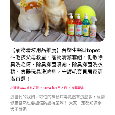
【寵物清潔用品推薦】台塑生醫Litopet
〜毛孩父母救星，寵物清潔套組，低敏除
臭洗毛精、除臭抑菌噴霧、除臭抑菌洗衣
精、食器玩具洗滌劑，守護毛寶貝居家清
潔首選！
小珊珊wow好吃好玩
2024 年 1 月 3 日
尚無留言
這世代的我們，可怕的神秘病毒竟然有這麼多，寵物
健康當然也要加倍防護抗菌啊！ 大家一定都知道柴
犬不論颳