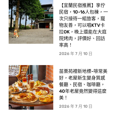
【宜蘭民宿推薦】享佇
民宿，10-16人包棟，一
次只接待一組旅客，寵
物友善，可以唱KTV卡
拉OK，晚上還能在大庭
院烤肉，評價好、回訪
率高！
2026 年 7 月 10 日
苗栗苑裡新地標-啡常美
好，老屋新生變身質感
餐廳、民宿、咖啡廳，
40年老屋竟然變得這麼
美！
2026 年 7 月 10 日