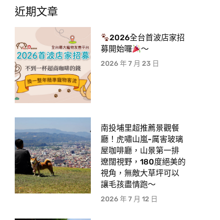
近期文章
2026全台首波店家招
募開始囉
～
2026 年 7 月 23 日
南投埔里超推薦景觀餐
廳！虎嘯山嵐-厲害玻璃
屋咖啡廳，山景第一排
遼闊視野，180度絕美的
視角，無敵大草坪可以
讓毛孩盡情跑〜
2026 年 7 月 12 日