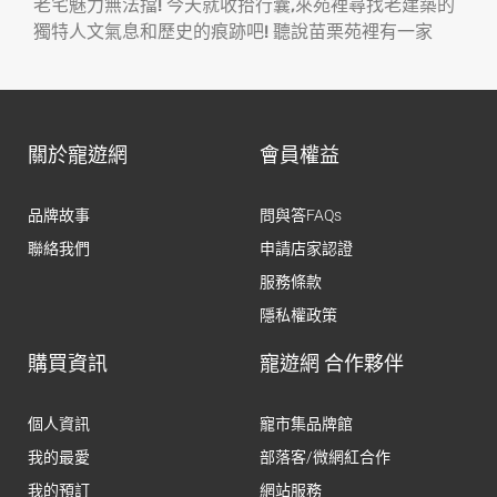
老宅魅力無法擋! 今天就收拾行囊,來苑裡尋找老建築的
獨特人文氣息和歷史的痕跡吧! 聽說苗栗苑裡有一家
關於寵遊網
會員權益
品牌故事
問與答FAQs
聯絡我們
申請店家認證
服務條款
隱私權政策
購買資訊
寵遊網 合作夥伴
個人資訊
寵市集品牌館
我的最愛
部落客/微網紅合作
我的預訂
網站服務