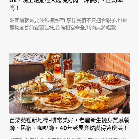
OK，晚上還能在大庭院烤肉，評價好、回訪率
高！
來宜蘭就是要住包棟民宿! 享佇民宿不只適合親子,也是
寵物友善的宜蘭包棟,設備相當齊全,烤肉麻將唱歌
苗栗苑裡新地標-啡常美好，老屋新生變身質感餐
廳、民宿、咖啡廳，40年老屋竟然變得這麼美！