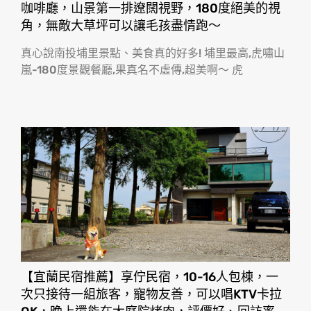
咖啡廳，山景第一排遼闊視野，180度絕美的視
角，無敵大草坪可以讓毛孩盡情跑〜
真心說南投埔里景點、美食真的好多! 埔里最高,虎嘯山
嵐-180度景觀餐廳,果真名不虛傳,超美啊〜 虎
【宜蘭民宿推薦】享佇民宿，10-16人包棟，一
次只接待一組旅客，寵物友善，可以唱KTV卡拉