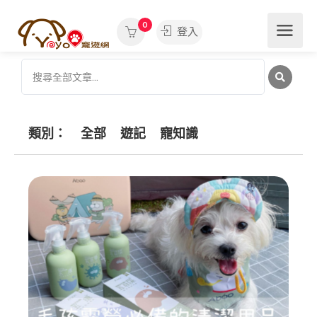
0
登入
類別：
全部
遊記
寵知識