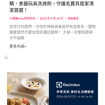
精、食器玩具洗滌劑，守護毛寶貝居家清
潔首選！
小珊珊wow好吃好玩
2023 年 5 月 24 日
尚無留言
這世代的我們，可怕的神秘病毒竟然有這麼多，寵物
健康當然也要加倍防護抗菌啊！ 大家一定都知道柴
犬不論颳
更多內容»
廣告