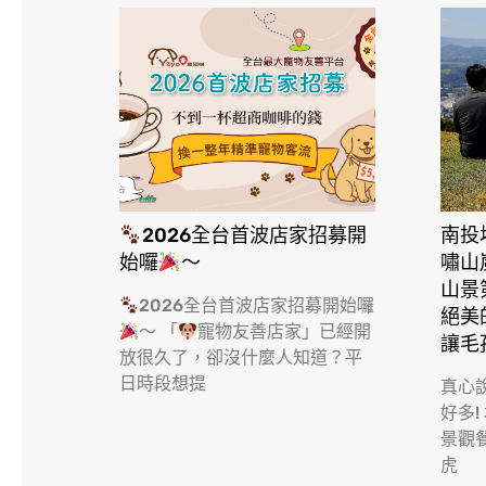
2026全台首波店家招募開
南投
始囉
～
嘯山
山景
2026全台首波店家招募開始囉
絕美
～ 「
寵物友善店家」已經開
讓毛
放很久了，卻沒什麼人知道？平
日時段想提
真心
好多!
景觀
虎