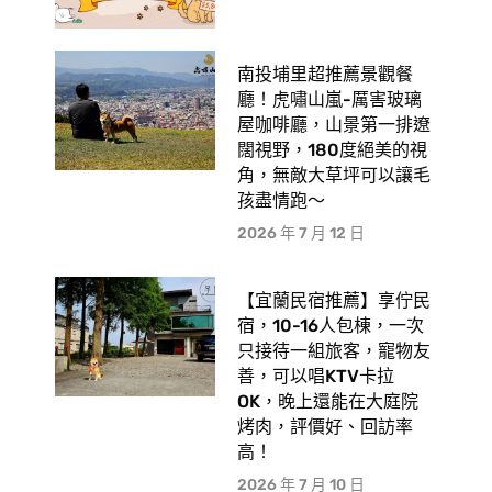
南投埔里超推薦景觀餐
廳！虎嘯山嵐-厲害玻璃
屋咖啡廳，山景第一排遼
闊視野，180度絕美的視
角，無敵大草坪可以讓毛
孩盡情跑〜
2026 年 7 月 12 日
【宜蘭民宿推薦】享佇民
宿，10-16人包棟，一次
只接待一組旅客，寵物友
善，可以唱KTV卡拉
OK，晚上還能在大庭院
烤肉，評價好、回訪率
高！
2026 年 7 月 10 日