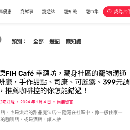
屬優惠
寵鮮事
寵遊誌
寵知識
寵市集
成為合
類別：
全部
遊記
寵知識
德FIH Café 幸蘊坊，藏身社區的寵物溝通
啡廳，手作甜點、司康、可麗露、399元調
，推薦咖啡控的你怎能錯過！
w好吃好玩
2024 年 1 月 4 日
尚無留言
館，也是烘焙的甜品魔法店〜 隱藏在社區中，像一般住家一
馨的咖啡館，或是酒館，讓人捨