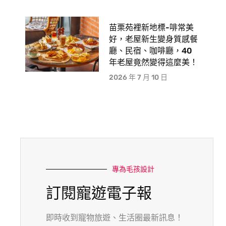
苗栗苑裡新地標-啡常美
好，老屋新生變身質感餐
廳、民宿、咖啡廳，40
年老屋竟然變得這麼美！
2026 年 7 月 10 日
專為毛孩設計
訂閱寵遊電子報
即時收到寵物旅遊、生活圈最新訊息！