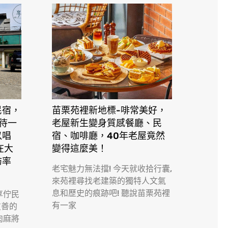
民宿，
苗栗苑裡新地標-啡常美好，
接待一
老屋新生變身質感餐廳、民
以唱
宿、咖啡廳，40年老屋竟然
在大
變得這麼美！
訪率
老宅魅力無法擋! 今天就收拾行囊,
來苑裡尋找老建築的獨特人文氣
息和歷史的痕跡吧! 聽說苗栗苑裡
享佇民
有一家
友善的
肉麻將