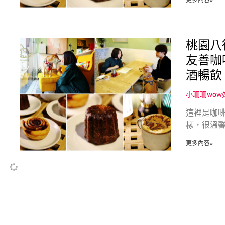
更多內容»
桃園八
友善咖
酒暢飲
小珊珊wo
這裡是咖啡
樣，很溫
更多內容»