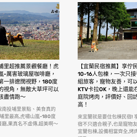
埔里超推薦景觀餐廳！虎
【宜蘭民宿推薦】享佇
嵐-厲害玻璃屋咖啡廳，
10-16人包棟，一次只
第一排遼闊視野，180度
組旅客，寵物友善，可
的視角，無敵大草坪可以
KTV卡拉OK，晚上還能
孩盡情跑〜
庭院烤肉，評價好、回
高！
說南投埔里景點、美食真的
 埔里最高,虎嘯山嵐-180度
來宜蘭就是要住包棟民宿! 
餐廳,果真名不虛傳,超美啊〜
宿不只適合親子,也是寵物
宜蘭包棟,設備相當齊全,烤