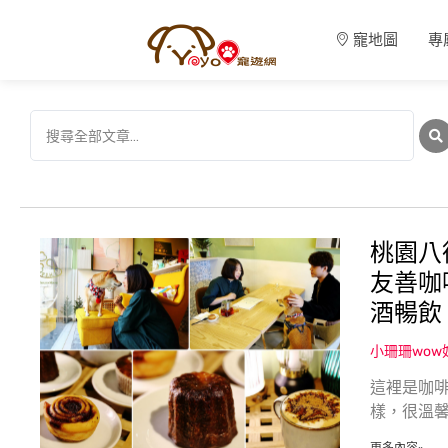
寵地圖
專
桃園八
友善咖
酒暢飲
小珊珊wo
這裡是咖啡
樣，很溫