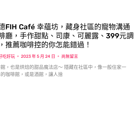
德FIH Café 幸蘊坊，藏身社區的寵物溝通
啡廳，手作甜點、司康、可麗露、399元調
，推薦咖啡控的你怎能錯過！
w好吃好玩
2023 年 5 月 24 日
尚無留言
館，也是烘焙的甜品魔法店〜 隱藏在社區中，像一般住家一
馨的咖啡館，或是酒館，讓人捨