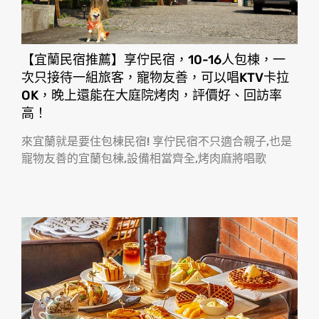
【宜蘭民宿推薦】享佇民宿，10-16人包棟，一
次只接待一組旅客，寵物友善，可以唱KTV卡拉
OK，晚上還能在大庭院烤肉，評價好、回訪率
高！
來宜蘭就是要住包棟民宿! 享佇民宿不只適合親子,也是
寵物友善的宜蘭包棟,設備相當齊全,烤肉麻將唱歌