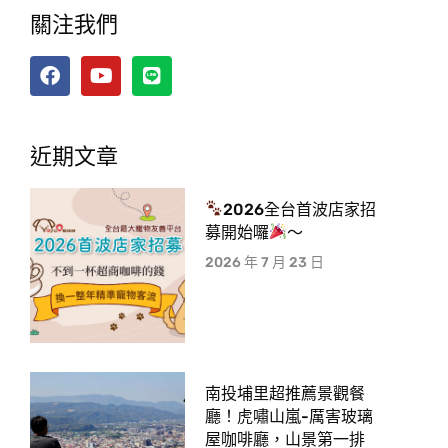
關注我們
近期文章
2026全台首波店家招
募開始囉
～
2026 年 7 月 23 日
南投埔里超推薦景觀餐
廳！虎嘯山嵐-厲害玻璃
屋咖啡廳，山景第一排