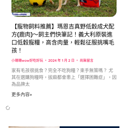
【寵物飼料推薦】瑪恩吉真野低穀成犬配
方(鹿肉)〜飼主們快筆記！義大利原裝進
口低穀寵糧，高含肉量，輕鬆征服挑嘴毛
孩！
小珊珊wow好吃好玩
2024 年 1 月 2 日
尚無留言
家有毛孩很挑食？完全不吃狗糧？束手無策嗎？ 尤
其在選購狗糧時，拔麻都會患上「選擇困難症」，因
為品牌太
更多內容»