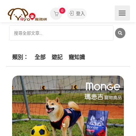
0
登入
類別：
全部
遊記
寵知識