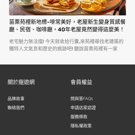
苗栗苑裡新地標-啡常美好，老屋新生變身質感餐
廳、民宿、咖啡廳，40年老屋竟然變得這麼美！
老宅魅力無法擋! 今天就收拾行囊,來苑裡尋找老建築的
獨特人文氣息和歷史的痕跡吧! 聽說苗栗苑裡有一家
關於寵遊網
會員權益
品牌故事
問與答FAQs
聯絡我們
申請店家認證
服務條款
隱私權政策