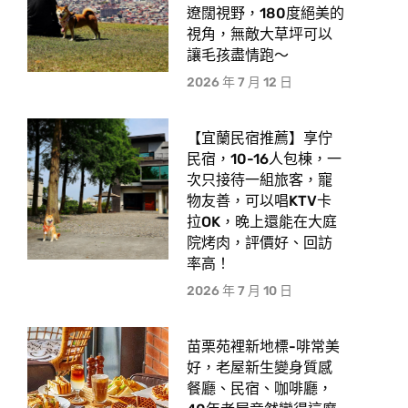
遼闊視野，180度絕美的
視角，無敵大草坪可以
讓毛孩盡情跑〜
2026 年 7 月 12 日
【宜蘭民宿推薦】享佇
民宿，10-16人包棟，一
次只接待一組旅客，寵
物友善，可以唱KTV卡
拉OK，晚上還能在大庭
院烤肉，評價好、回訪
率高！
2026 年 7 月 10 日
苗栗苑裡新地標-啡常美
好，老屋新生變身質感
餐廳、民宿、咖啡廳，