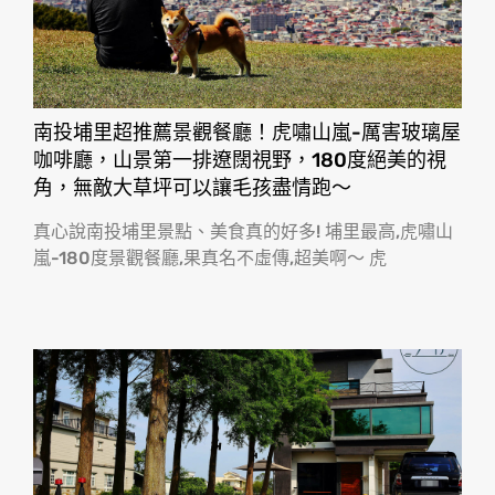
南投埔里超推薦景觀餐廳！虎嘯山嵐-厲害玻璃屋
咖啡廳，山景第一排遼闊視野，180度絕美的視
角，無敵大草坪可以讓毛孩盡情跑〜
真心說南投埔里景點、美食真的好多! 埔里最高,虎嘯山
嵐-180度景觀餐廳,果真名不虛傳,超美啊〜 虎