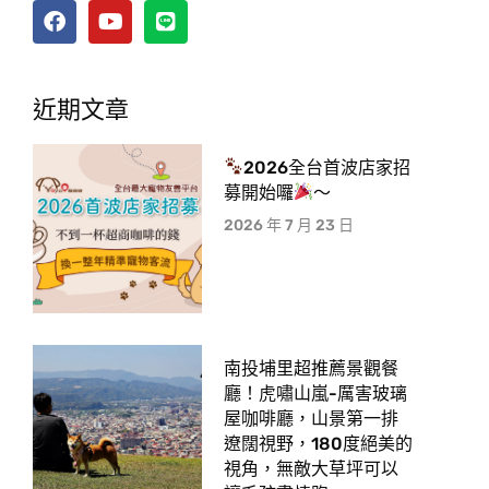
近期文章
2026全台首波店家招
募開始囉
～
2026 年 7 月 23 日
南投埔里超推薦景觀餐
廳！虎嘯山嵐-厲害玻璃
屋咖啡廳，山景第一排
遼闊視野，180度絕美的
視角，無敵大草坪可以