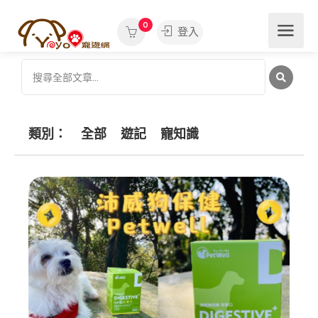
0
登入
類別：
全部
遊記
寵知識