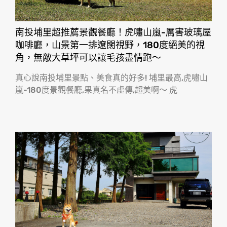
南投埔里超推薦景觀餐廳！虎嘯山嵐-厲害玻璃屋
咖啡廳，山景第一排遼闊視野，180度絕美的視
角，無敵大草坪可以讓毛孩盡情跑〜
真心說南投埔里景點、美食真的好多! 埔里最高,虎嘯山
嵐-180度景觀餐廳,果真名不虛傳,超美啊〜 虎