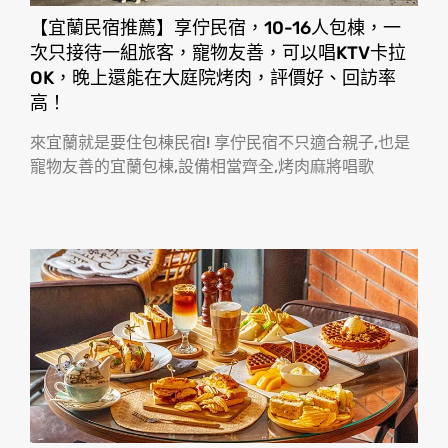
【宜蘭民宿推薦】享佇民宿，10-16人包棟，一
次只接待一組旅客，寵物友善，可以唱KTV卡拉
OK，晚上還能在大庭院烤肉，評價好、回訪率
高！
來宜蘭就是要住包棟民宿! 享佇民宿不只適合親子,也是
寵物友善的宜蘭包棟,設備相當齊全,烤肉麻將唱歌