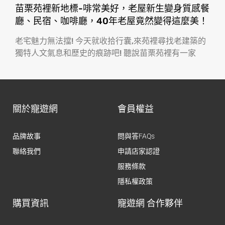
苗栗苑裡新地標-啡常美好，老屋新生變身質感餐
廳、民宿、咖啡廳，40年老屋竟然變得這麼美！
老宅魅力無法擋! 今天就收拾行囊,來苑裡尋找老建築的
獨特人文氣息和歷史的痕跡吧! 聽說苗栗苑裡有一家
關於寵遊網
會員權益
品牌故事
問與答FAQs
聯絡我們
申請店家認證
服務條款
隱私權政策
購買資訊
寵遊網 合作夥伴