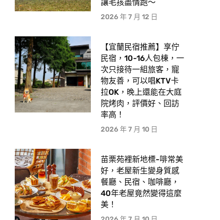
讓毛孩盡情跑〜
2026 年 7 月 12 日
【宜蘭民宿推薦】享佇
民宿，10-16人包棟，一
次只接待一組旅客，寵
物友善，可以唱KTV卡
拉OK，晚上還能在大庭
院烤肉，評價好、回訪
率高！
2026 年 7 月 10 日
苗栗苑裡新地標-啡常美
好，老屋新生變身質感
餐廳、民宿、咖啡廳，
40年老屋竟然變得這麼
美！
2026 年 7 月 10 日