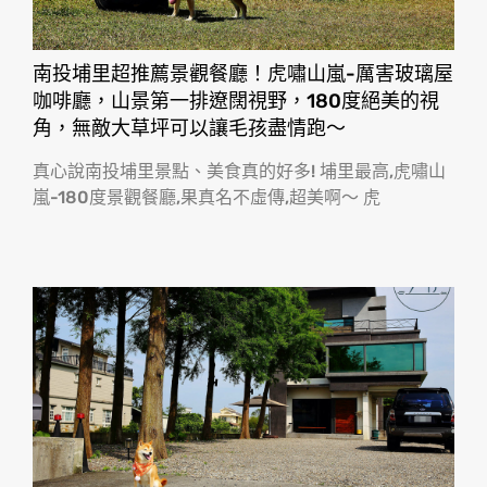
南投埔里超推薦景觀餐廳！虎嘯山嵐-厲害玻璃屋
咖啡廳，山景第一排遼闊視野，180度絕美的視
角，無敵大草坪可以讓毛孩盡情跑〜
真心說南投埔里景點、美食真的好多! 埔里最高,虎嘯山
嵐-180度景觀餐廳,果真名不虛傳,超美啊〜 虎