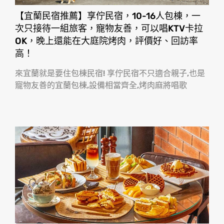
【宜蘭民宿推薦】享佇民宿，10-16人包棟，一
次只接待一組旅客，寵物友善，可以唱KTV卡拉
OK，晚上還能在大庭院烤肉，評價好、回訪率
高！
來宜蘭就是要住包棟民宿! 享佇民宿不只適合親子,也是
寵物友善的宜蘭包棟,設備相當齊全,烤肉麻將唱歌