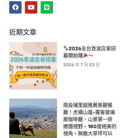
近期文章
2026全台首波店家招
募開始囉
～
2026 年 7 月 23 日
南投埔里超推薦景觀餐
廳！虎嘯山嵐-厲害玻璃
屋咖啡廳，山景第一排
遼闊視野，180度絕美的
視角，無敵大草坪可以