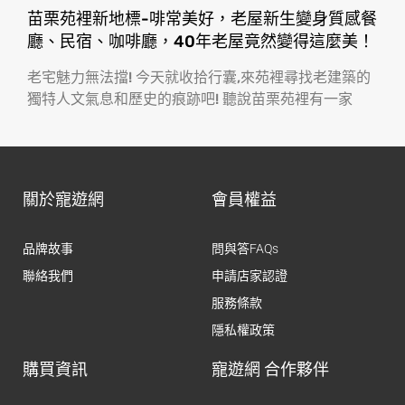
苗栗苑裡新地標-啡常美好，老屋新生變身質感餐
廳、民宿、咖啡廳，40年老屋竟然變得這麼美！
老宅魅力無法擋! 今天就收拾行囊,來苑裡尋找老建築的
獨特人文氣息和歷史的痕跡吧! 聽說苗栗苑裡有一家
關於寵遊網
會員權益
品牌故事
問與答FAQs
聯絡我們
申請店家認證
服務條款
隱私權政策
購買資訊
寵遊網 合作夥伴