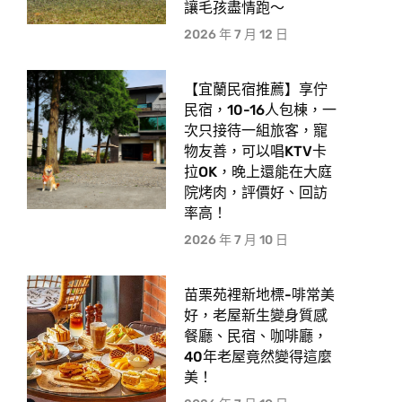
讓毛孩盡情跑〜
2026 年 7 月 12 日
【宜蘭民宿推薦】享佇
民宿，10-16人包棟，一
次只接待一組旅客，寵
物友善，可以唱KTV卡
拉OK，晚上還能在大庭
院烤肉，評價好、回訪
率高！
2026 年 7 月 10 日
苗栗苑裡新地標-啡常美
好，老屋新生變身質感
餐廳、民宿、咖啡廳，
40年老屋竟然變得這麼
美！