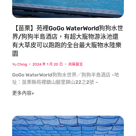
【苗栗】苑裡GoGo WaterWorld狗狗水世
界/狗狗半島酒店，有超大寵物游泳池還
有大草皮可以跑跑的全台最大寵物水陸樂
園
Yu Ching
2024 年 1 月 20 日
尚無留言
GoGo WaterWorld狗狗水世界／狗狗半島酒店 -地
址：苗栗縣苑裡鎮山腳里錦山22之2號 –
更多內容»