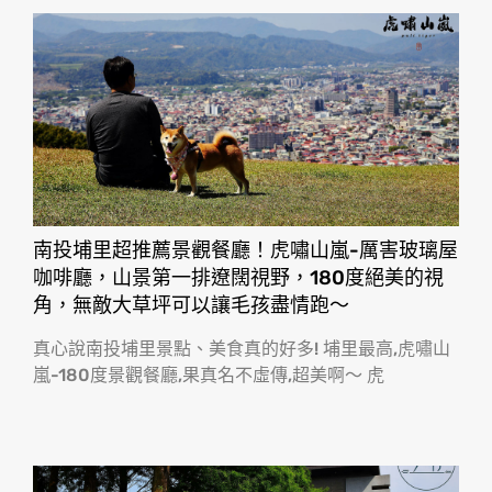
南投埔里超推薦景觀餐廳！虎嘯山嵐-厲害玻璃屋
咖啡廳，山景第一排遼闊視野，180度絕美的視
角，無敵大草坪可以讓毛孩盡情跑〜
真心說南投埔里景點、美食真的好多! 埔里最高,虎嘯山
嵐-180度景觀餐廳,果真名不虛傳,超美啊〜 虎