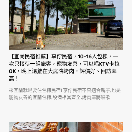
【宜蘭民宿推薦】享佇民宿，10-16人包棟，一
次只接待一組旅客，寵物友善，可以唱KTV卡拉
OK，晚上還能在大庭院烤肉，評價好、回訪率
高！
來宜蘭就是要住包棟民宿! 享佇民宿不只適合親子,也是
寵物友善的宜蘭包棟,設備相當齊全,烤肉麻將唱歌