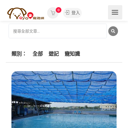
0
登入
類別：
全部
遊記
寵知識