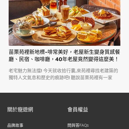
苗栗苑裡新地標-啡常美好，老屋新生變身質感餐
廳、民宿、咖啡廳，40年老屋竟然變得這麼美！
老宅魅力無法擋! 今天就收拾行囊,來苑裡尋找老建築的
獨特人文氣息和歷史的痕跡吧! 聽說苗栗苑裡有一家
關於寵遊網
會員權益
品牌故事
問與答FAQs