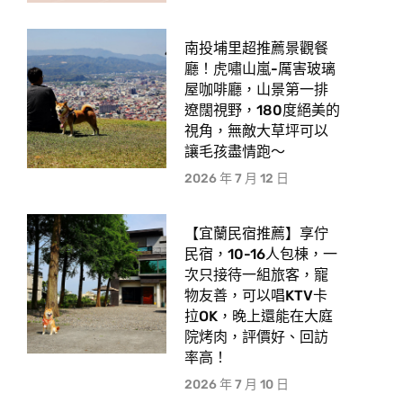
南投埔里超推薦景觀餐
廳！虎嘯山嵐-厲害玻璃
屋咖啡廳，山景第一排
遼闊視野，180度絕美的
視角，無敵大草坪可以
讓毛孩盡情跑〜
2026 年 7 月 12 日
【宜蘭民宿推薦】享佇
民宿，10-16人包棟，一
次只接待一組旅客，寵
物友善，可以唱KTV卡
拉OK，晚上還能在大庭
院烤肉，評價好、回訪
率高！
2026 年 7 月 10 日