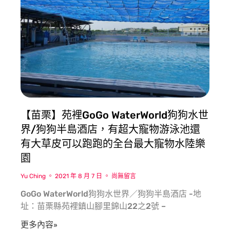
【苗栗】苑裡GoGo WaterWorld狗狗水世
界/狗狗半島酒店，有超大寵物游泳池還
有大草皮可以跑跑的全台最大寵物水陸樂
園
Yu Ching
2021 年 8 月 7 日
尚無留言
GoGo WaterWorld狗狗水世界／狗狗半島酒店 -地
址：苗栗縣苑裡鎮山腳里錦山22之2號 –
更多內容»