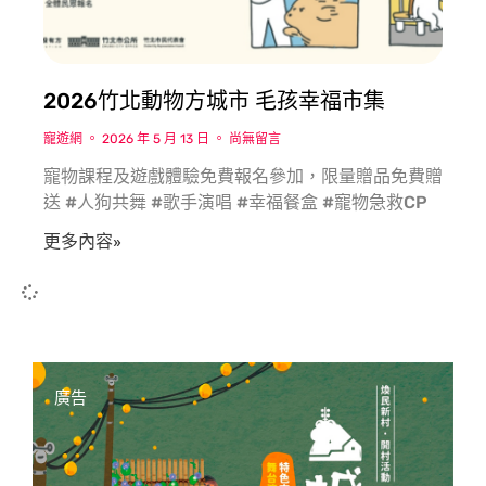
2026竹北動物方城市 毛孩幸福市集
寵遊網
2026 年 5 月 13 日
尚無留言
寵物課程及遊戲體驗免費報名參加，限量贈品免費贈
送 #人狗共舞 #歌手演唱 #幸福餐盒 #寵物急救CP
更多內容»
廣告