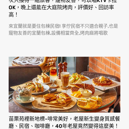
次只接待一組旅客，寵物友善，可以唱KTV卡拉
OK，晚上還能在大庭院烤肉，評價好、回訪率
高！
來宜蘭就是要住包棟民宿! 享佇民宿不只適合親子,也是
寵物友善的宜蘭包棟,設備相當齊全,烤肉麻將唱歌
苗栗苑裡新地標-啡常美好，老屋新生變身質感餐
廳、民宿、咖啡廳，40年老屋竟然變得這麼美！