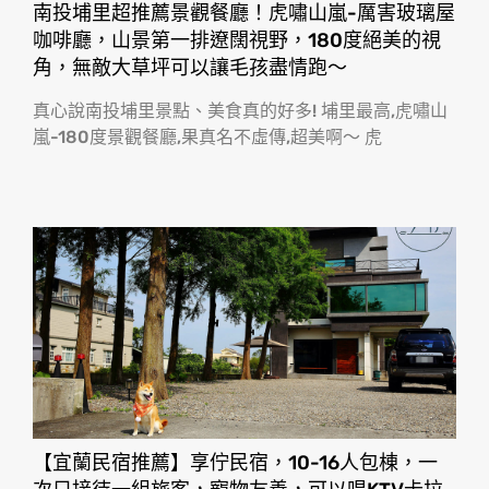
南投埔里超推薦景觀餐廳！虎嘯山嵐-厲害玻璃屋
咖啡廳，山景第一排遼闊視野，180度絕美的視
角，無敵大草坪可以讓毛孩盡情跑〜
真心說南投埔里景點、美食真的好多! 埔里最高,虎嘯山
嵐-180度景觀餐廳,果真名不虛傳,超美啊〜 虎
【宜蘭民宿推薦】享佇民宿，10-16人包棟，一