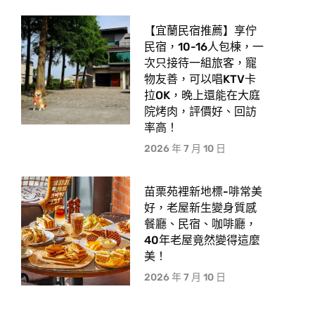
【宜蘭民宿推薦】享佇
民宿，10-16人包棟，一
次只接待一組旅客，寵
物友善，可以唱KTV卡
拉OK，晚上還能在大庭
院烤肉，評價好、回訪
率高！
2026 年 7 月 10 日
苗栗苑裡新地標-啡常美
好，老屋新生變身質感
餐廳、民宿、咖啡廳，
40年老屋竟然變得這麼
美！
2026 年 7 月 10 日