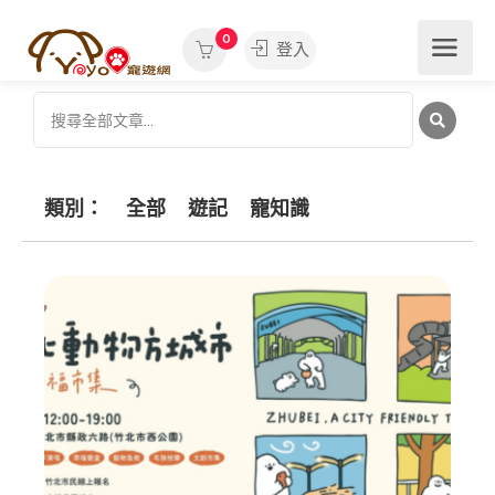
0
登入
類別：
全部
遊記
寵知識