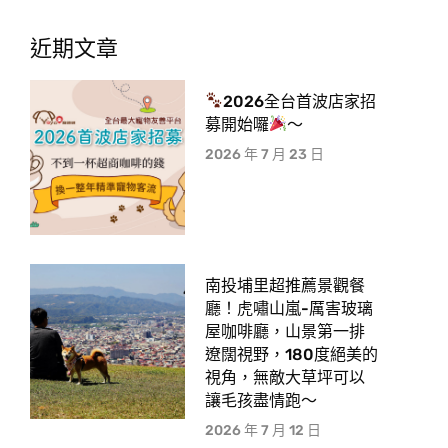
近期文章
2026全台首波店家招
募開始囉
～
2026 年 7 月 23 日
南投埔里超推薦景觀餐
廳！虎嘯山嵐-厲害玻璃
屋咖啡廳，山景第一排
遼闊視野，180度絕美的
視角，無敵大草坪可以
讓毛孩盡情跑〜
2026 年 7 月 12 日