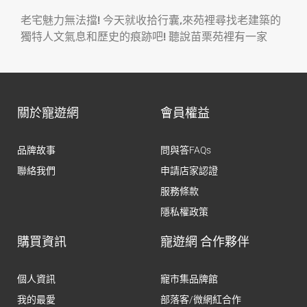
老宅魅力無法擋! 今天就收拾行囊,來苑裡尋找老建築的
獨特人文氣息和歷史的痕跡吧! 聽說苗栗苑裡有一家
關於寵遊網
會員權益
品牌故事
問與答FAQs
聯絡我們
申請店家認證
服務條款
隱私權政策
購買資訊
寵遊網 合作夥伴
個人資訊
寵市集品牌館
我的最愛
部落客/微網紅合作