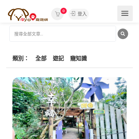
0
登入
類別：
全部
遊記
寵知識