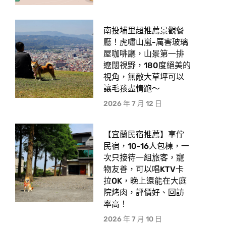
南投埔里超推薦景觀餐
廳！虎嘯山嵐-厲害玻璃
屋咖啡廳，山景第一排
遼闊視野，180度絕美的
視角，無敵大草坪可以
讓毛孩盡情跑〜
2026 年 7 月 12 日
【宜蘭民宿推薦】享佇
民宿，10-16人包棟，一
次只接待一組旅客，寵
物友善，可以唱KTV卡
拉OK，晚上還能在大庭
院烤肉，評價好、回訪
率高！
2026 年 7 月 10 日