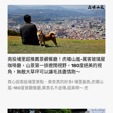
南投埔里超推薦景觀餐廳！虎嘯山嵐-厲害玻璃屋
咖啡廳，山景第一排遼闊視野，180度絕美的視
角，無敵大草坪可以讓毛孩盡情跑〜
真心說南投埔里景點、美食真的好多! 埔里最高,虎嘯山
嵐-180度景觀餐廳,果真名不虛傳,超美啊〜 虎