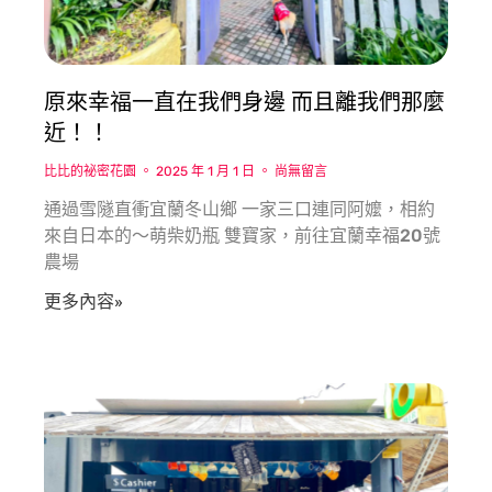
原來幸福一直在我們身邊 而且離我們那麼
近！！
比比的祕密花園
2025 年 1 月 1 日
尚無留言
通過雪隧直衝宜蘭冬山鄉 一家三口連同阿嬤，相約
來自日本的～萌柴奶瓶 雙寶家，前往宜蘭幸福20號
農場
更多內容»