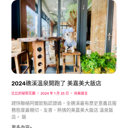
2024礁溪溫泉開跑了 美嘉美大飯店
比比的祕密花園
2024 年 1 月 25 日
尚無留言
趕快聯絡阿嬤欽點認證過，全礁溪最有歷史意義且服
務態度最親切、友善、熱情的美嘉美大飯店 溫泉飯
店。 飯
更多內容»