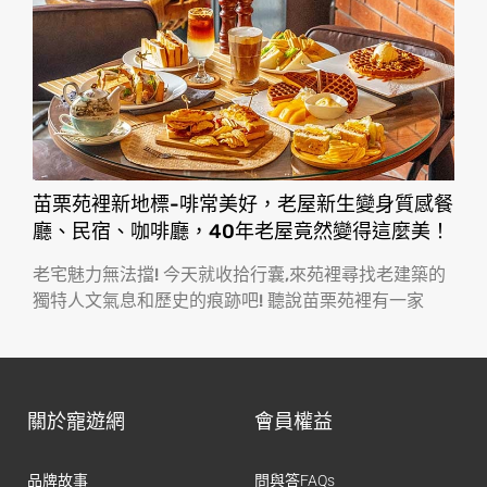
苗栗苑裡新地標-啡常美好，老屋新生變身質感餐
廳、民宿、咖啡廳，40年老屋竟然變得這麼美！
老宅魅力無法擋! 今天就收拾行囊,來苑裡尋找老建築的
獨特人文氣息和歷史的痕跡吧! 聽說苗栗苑裡有一家
關於寵遊網
會員權益
品牌故事
問與答FAQs