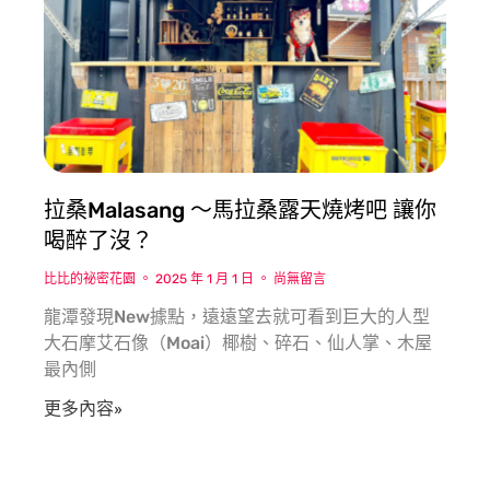
拉桑Malasang ～馬拉桑露天燒烤吧 讓你
喝醉了沒？
比比的祕密花園
2025 年 1 月 1 日
尚無留言
龍潭發現New據點，遠遠望去就可看到巨大的人型
大石摩艾石像（Moai）椰樹、碎石、仙人掌、木屋
最內側
更多內容»