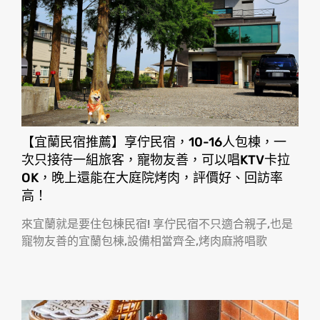
【宜蘭民宿推薦】享佇民宿，10-16人包棟，一
次只接待一組旅客，寵物友善，可以唱KTV卡拉
OK，晚上還能在大庭院烤肉，評價好、回訪率
高！
來宜蘭就是要住包棟民宿! 享佇民宿不只適合親子,也是
寵物友善的宜蘭包棟,設備相當齊全,烤肉麻將唱歌