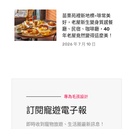
苗栗苑裡新地標-啡常美
好，老屋新生變身質感餐
廳、民宿、咖啡廳，40
年老屋竟然變得這麼美！
2026 年 7 月 10 日
專為毛孩設計
訂閱寵遊電子報
即時收到寵物旅遊、生活圈最新訊息！