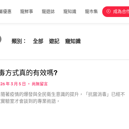
屬優惠
寵鮮事
寵遊誌
寵知識
寵市集
成為合
類別：
全部
遊記
寵知識
毒方式真的有效嗎?
26 年 3 月 5 日
尚無留言
，隨著疫情的爆發與全民衛生意識的提升，「抗菌消毒」已經不
或實驗室才會談到的專業術語，