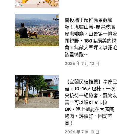
南投埔里超推薦景觀餐
廳！虎嘯山嵐-厲害玻璃
屋咖啡廳，山景第一排遼
闊視野，180度絕美的視
角，無敵大草坪可以讓毛
孩盡情跑〜
2026 年 7 月 12 日
【宜蘭民宿推薦】享佇民
宿，10-16人包棟，一次
只接待一組旅客，寵物友
善，可以唱KTV卡拉
OK，晚上還能在大庭院
烤肉，評價好、回訪率
高！
2026 年 7 月 10 日