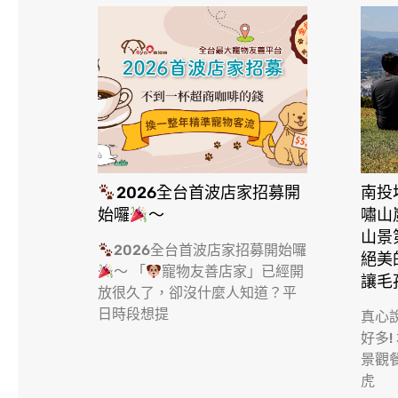
2026全台首波店家招募開
南投
始囉
～
嘯山
山景
2026全台首波店家招募開始囉
絕美
～ 「
寵物友善店家」已經開
讓毛
放很久了，卻沒什麼人知道？平
日時段想提
真心
好多!
景觀
虎