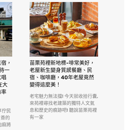
民宿，
苗栗苑裡新地標-啡常美好，
接待一
老屋新生變身質感餐廳、民
以唱
宿、咖啡廳，40年老屋竟然
在大
變得這麼美！
訪率
老宅魅力無法擋! 今天就收拾行囊,
來苑裡尋找老建築的獨特人文氣
息和歷史的痕跡吧! 聽說苗栗苑裡
享佇民
有一家
友善的
肉麻將