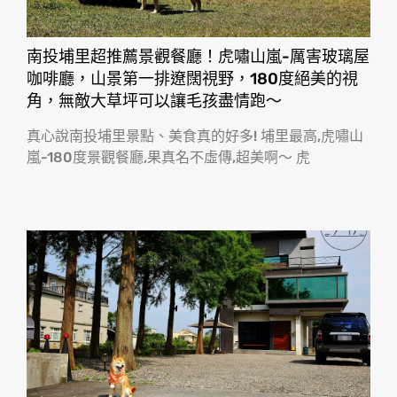
南投埔里超推薦景觀餐廳！虎嘯山嵐-厲害玻璃屋
咖啡廳，山景第一排遼闊視野，180度絕美的視
角，無敵大草坪可以讓毛孩盡情跑〜
真心說南投埔里景點、美食真的好多! 埔里最高,虎嘯山
嵐-180度景觀餐廳,果真名不虛傳,超美啊〜 虎