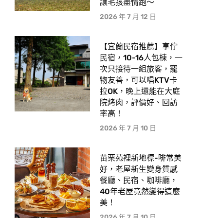
讓毛孩盡情跑〜
2026 年 7 月 12 日
【宜蘭民宿推薦】享佇
民宿，10-16人包棟，一
次只接待一組旅客，寵
物友善，可以唱KTV卡
拉OK，晚上還能在大庭
院烤肉，評價好、回訪
率高！
2026 年 7 月 10 日
苗栗苑裡新地標-啡常美
好，老屋新生變身質感
餐廳、民宿、咖啡廳，
40年老屋竟然變得這麼
美！
2026 年 7 月 10 日