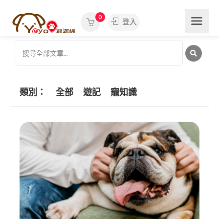
0
登入
類別：
全部
遊記
寵知識