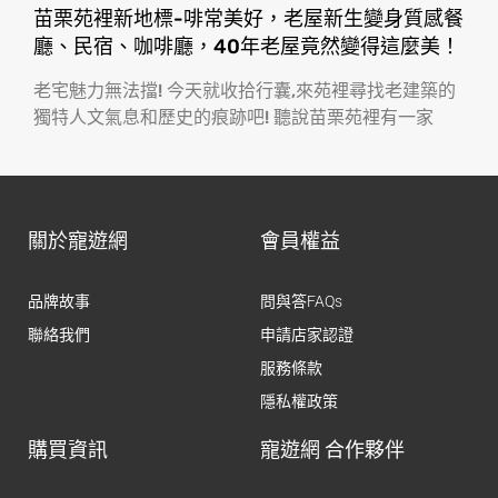
苗栗苑裡新地標-啡常美好，老屋新生變身質感餐
廳、民宿、咖啡廳，40年老屋竟然變得這麼美！
老宅魅力無法擋! 今天就收拾行囊,來苑裡尋找老建築的
獨特人文氣息和歷史的痕跡吧! 聽說苗栗苑裡有一家
關於寵遊網
會員權益
品牌故事
問與答FAQs
聯絡我們
申請店家認證
服務條款
隱私權政策
購買資訊
寵遊網 合作夥伴