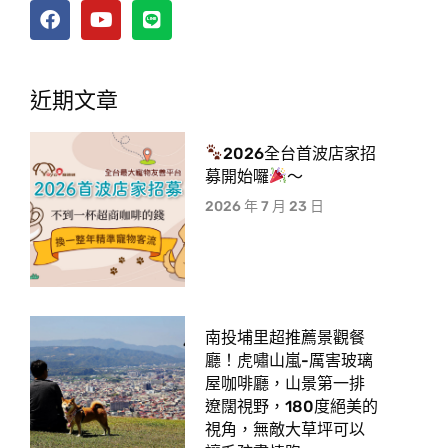
近期文章
2026全台首波店家招
募開始囉
～
2026 年 7 月 23 日
南投埔里超推薦景觀餐
廳！虎嘯山嵐-厲害玻璃
屋咖啡廳，山景第一排
遼闊視野，180度絕美的
視角，無敵大草坪可以