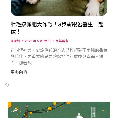
胖毛孩減肥大作戰！3步驟跟著醫生一起
做！
寵遊網
2025 年 5 月 19 日
尚無留言
在現代社會，愛護毛孩的方式已經超越了單純的撒嬌
與陪伴，更重要的是要確保牠們的健康與幸福。然
而，隨著寵
更多內容»
廣告