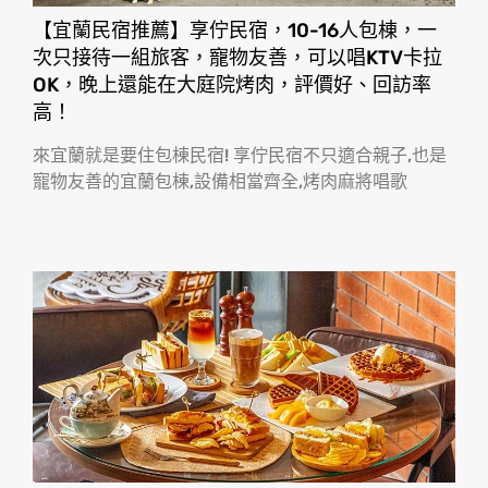
【宜蘭民宿推薦】享佇民宿，10-16人包棟，一
次只接待一組旅客，寵物友善，可以唱KTV卡拉
OK，晚上還能在大庭院烤肉，評價好、回訪率
高！
來宜蘭就是要住包棟民宿! 享佇民宿不只適合親子,也是
寵物友善的宜蘭包棟,設備相當齊全,烤肉麻將唱歌