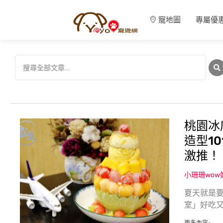
寵地圖
專屬優
桃園冰
造型1
激推！
小珊珊wo
夏天就是要
室」好吃又