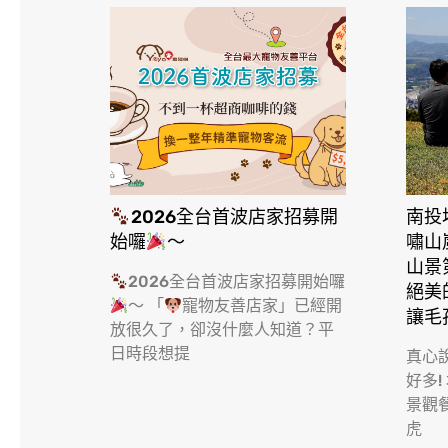
2026全台首波店家招募開
南投
始囉
～
嘯山
山景
2026全台首波店家招募開始囉
絕美
～ 「
寵物友善店家」已經開
讓毛
放很久了，卻沒什麼人知道？平
日時段想提
真心
好多!
景觀
虎