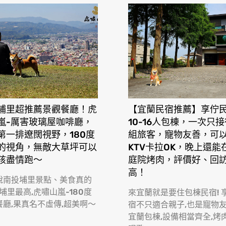
埔里超推薦景觀餐廳！虎
【宜蘭民宿推薦】享佇
嵐-厲害玻璃屋咖啡廳，
10-16人包棟，一次只
第一排遼闊視野，180度
組旅客，寵物友善，可
的視角，無敵大草坪可以
KTV卡拉OK，晚上還能
孩盡情跑〜
庭院烤肉，評價好、回
高！
說南投埔里景點、美食真的
 埔里最高,虎嘯山嵐-180度
來宜蘭就是要住包棟民宿! 
餐廳,果真名不虛傳,超美啊〜
宿不只適合親子,也是寵物
宜蘭包棟,設備相當齊全,烤