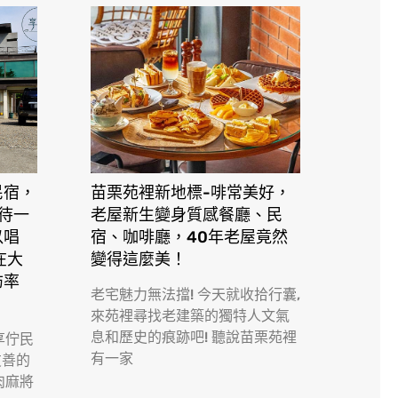
民宿，
苗栗苑裡新地標-啡常美好，
接待一
老屋新生變身質感餐廳、民
以唱
宿、咖啡廳，40年老屋竟然
在大
變得這麼美！
訪率
老宅魅力無法擋! 今天就收拾行囊,
來苑裡尋找老建築的獨特人文氣
息和歷史的痕跡吧! 聽說苗栗苑裡
享佇民
有一家
友善的
肉麻將