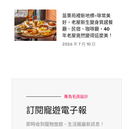
苗栗苑裡新地標-啡常美
好，老屋新生變身質感餐
廳、民宿、咖啡廳，40
年老屋竟然變得這麼美！
2026 年 7 月 10 日
專為毛孩設計
訂閱寵遊電子報
即時收到寵物旅遊、生活圈最新訊息！