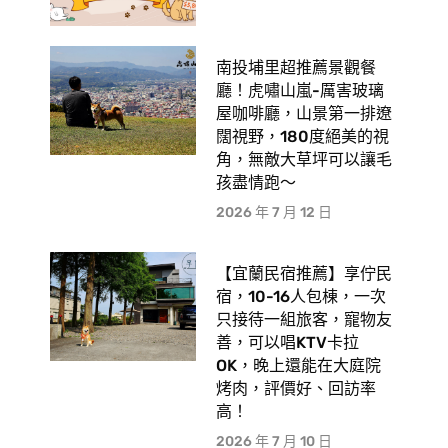
南投埔里超推薦景觀餐
廳！虎嘯山嵐-厲害玻璃
屋咖啡廳，山景第一排遼
闊視野，180度絕美的視
角，無敵大草坪可以讓毛
孩盡情跑〜
2026 年 7 月 12 日
【宜蘭民宿推薦】享佇民
宿，10-16人包棟，一次
只接待一組旅客，寵物友
善，可以唱KTV卡拉
OK，晚上還能在大庭院
烤肉，評價好、回訪率
高！
2026 年 7 月 10 日