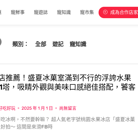
惠
寵鮮事
寵遊誌
寵知識
寵市集
成為合作店家
類別：
全部
遊記
寵知識
店推薦！盛夏冰菓室滿到不行的浮誇水果
01塔，吸睛外觀與美味口感絕佳搭配，饕客
w好吃好玩
2025 年 1 月 1 日
尚無留言
吃冰啊，不然要幹嘛？ 超人氣老字號桃園水果冰店「盛夏冰菓
好拍〜 這間是來滑FB時