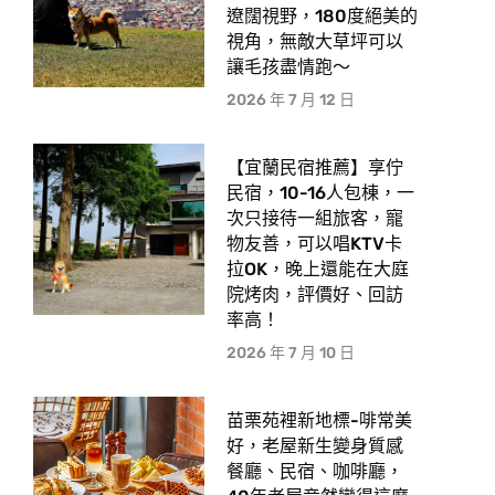
遼闊視野，180度絕美的
視角，無敵大草坪可以
讓毛孩盡情跑〜
2026 年 7 月 12 日
【宜蘭民宿推薦】享佇
民宿，10-16人包棟，一
次只接待一組旅客，寵
物友善，可以唱KTV卡
拉OK，晚上還能在大庭
院烤肉，評價好、回訪
率高！
2026 年 7 月 10 日
苗栗苑裡新地標-啡常美
好，老屋新生變身質感
餐廳、民宿、咖啡廳，