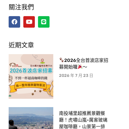
關注我們
近期文章
2026全台首波店家招
募開始囉
～
2026 年 7 月 23 日
南投埔里超推薦景觀餐
廳！虎嘯山嵐-厲害玻璃
屋咖啡廳，山景第一排