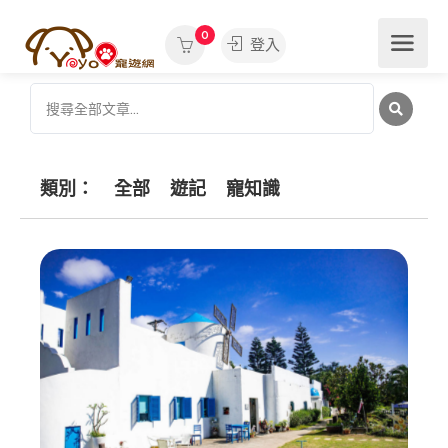
0
登入
類別：
全部
遊記
寵知識