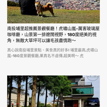
南投埔里超推薦景觀餐廳！虎嘯山嵐-厲害玻璃屋
咖啡廳，山景第一排遼闊視野，180度絕美的視
角，無敵大草坪可以讓毛孩盡情跑〜
真心說南投埔里景點、美食真的好多! 埔里最高,虎嘯山
嵐-180度景觀餐廳,果真名不虛傳,超美啊〜 虎