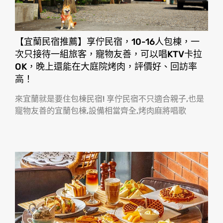
【宜蘭民宿推薦】享佇民宿，10-16人包棟，一
次只接待一組旅客，寵物友善，可以唱KTV卡拉
OK，晚上還能在大庭院烤肉，評價好、回訪率
高！
來宜蘭就是要住包棟民宿! 享佇民宿不只適合親子,也是
寵物友善的宜蘭包棟,設備相當齊全,烤肉麻將唱歌