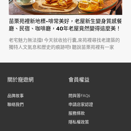
苗栗苑裡新地標-啡常美好，老屋新生變身質感餐
廳、民宿、咖啡廳，40年老屋竟然變得這麼美！
老宅魅力無法擋! 今天就收拾行囊,來苑裡尋找老建築的
獨特人文氣息和歷史的痕跡吧! 聽說苗栗苑裡有一家
關於寵遊網
會員權益
品牌故事
問與答FAQs
聯絡我們
申請店家認證
服務條款
隱私權政策