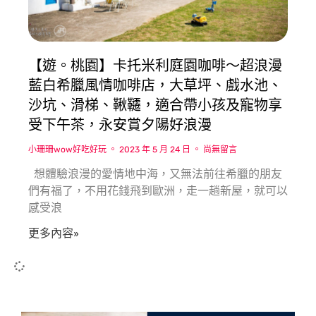
【遊。桃園】卡托米利庭園咖啡〜超浪漫
藍白希臘風情咖啡店，大草坪、戲水池、
沙坑、滑梯、鞦韆，適合帶小孩及寵物享
受下午茶，永安賞夕陽好浪漫
小珊珊wow好吃好玩
2023 年 5 月 24 日
尚無留言
想體驗浪漫的愛情地中海，又無法前往希臘的朋友
們有福了，不用花錢飛到歐洲，走一趟新屋，就可以
感受浪
更多內容»