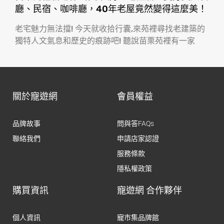
廳、民宿、咖啡廳，40年老屋竟然變得這麼美！
老宅魅力無法擋! 今天就收拾行囊,來苑裡尋找老建築的
獨特人文氣息和歷史的痕跡吧! 聽說苗栗苑裡有一家
關於寵遊網
會員權益
品牌故事
問與答FAQs
聯絡我們
申請店家認證
服務條款
隱私權政策
購買資訊
寵遊網 合作夥伴
個人資訊
寵市集品牌館