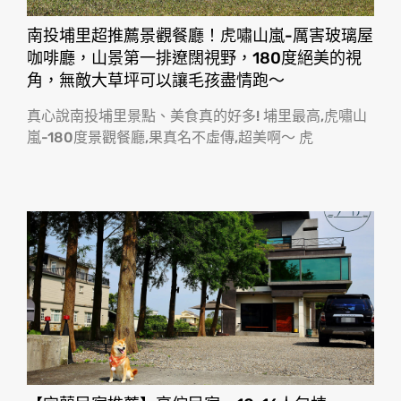
南投埔里超推薦景觀餐廳！虎嘯山嵐-厲害玻璃屋
咖啡廳，山景第一排遼闊視野，180度絕美的視
角，無敵大草坪可以讓毛孩盡情跑〜
真心說南投埔里景點、美食真的好多! 埔里最高,虎嘯山
嵐-180度景觀餐廳,果真名不虛傳,超美啊〜 虎