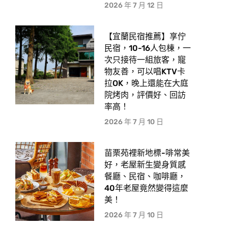
2026 年 7 月 12 日
【宜蘭民宿推薦】享佇
民宿，10-16人包棟，一
次只接待一組旅客，寵
物友善，可以唱KTV卡
拉OK，晚上還能在大庭
院烤肉，評價好、回訪
率高！
2026 年 7 月 10 日
苗栗苑裡新地標-啡常美
好，老屋新生變身質感
餐廳、民宿、咖啡廳，
40年老屋竟然變得這麼
美！
2026 年 7 月 10 日