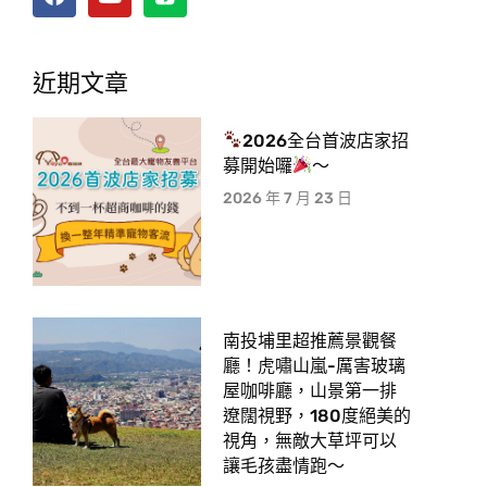
近期文章
2026全台首波店家招
募開始囉
～
2026 年 7 月 23 日
南投埔里超推薦景觀餐
廳！虎嘯山嵐-厲害玻璃
屋咖啡廳，山景第一排
遼闊視野，180度絕美的
視角，無敵大草坪可以
讓毛孩盡情跑〜