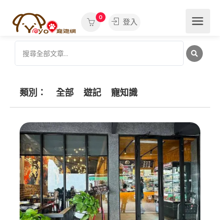
0
登入
類別：
全部
遊記
寵知識