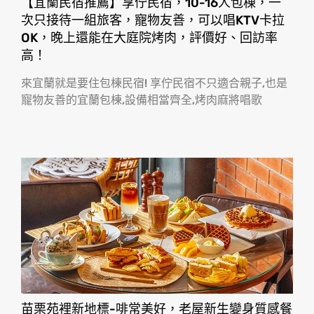
【宜蘭民宿推薦】享佇民宿，10-16人包棟，一
次只接待一組旅客，寵物友善，可以唱KTV卡拉
OK，晚上還能在大庭院烤肉，評價好、回訪率
高！
來宜蘭就是要住包棟民宿! 享佇民宿不只適合親子,也是
寵物友善的宜蘭包棟,設備相當齊全,烤肉麻將唱歌
苗栗苑裡新地標-啡常美好，老屋新生變身質感餐