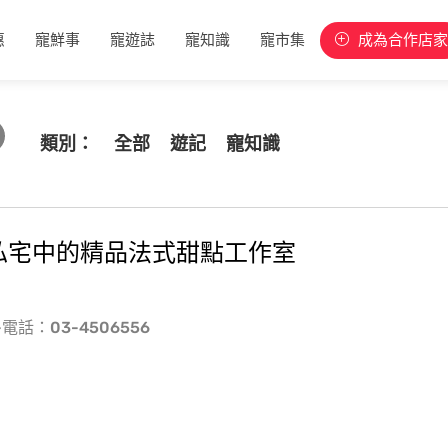
惠
寵鮮事
寵遊誌
寵知識
寵市集
成為合作店家
類別：
全部
遊記
寵知識
隱藏在私宅中的精品法式甜點工作室
-電話：03-4506556