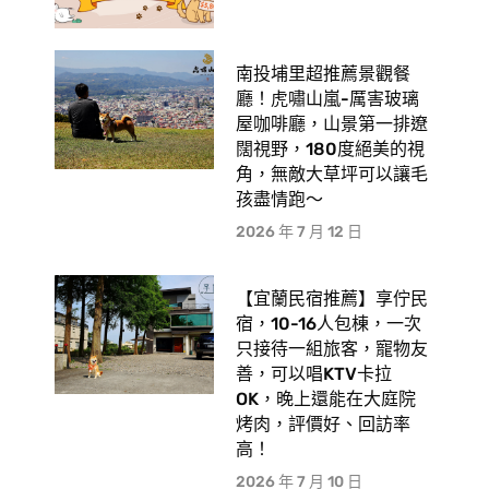
南投埔里超推薦景觀餐
廳！虎嘯山嵐-厲害玻璃
屋咖啡廳，山景第一排遼
闊視野，180度絕美的視
角，無敵大草坪可以讓毛
孩盡情跑〜
2026 年 7 月 12 日
【宜蘭民宿推薦】享佇民
宿，10-16人包棟，一次
只接待一組旅客，寵物友
善，可以唱KTV卡拉
OK，晚上還能在大庭院
烤肉，評價好、回訪率
高！
2026 年 7 月 10 日