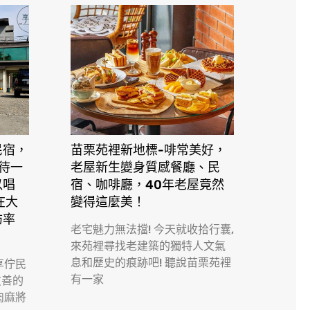
民宿，
苗栗苑裡新地標-啡常美好，
接待一
老屋新生變身質感餐廳、民
以唱
宿、咖啡廳，40年老屋竟然
在大
變得這麼美！
訪率
老宅魅力無法擋! 今天就收拾行囊,
來苑裡尋找老建築的獨特人文氣
息和歷史的痕跡吧! 聽說苗栗苑裡
享佇民
有一家
友善的
肉麻將