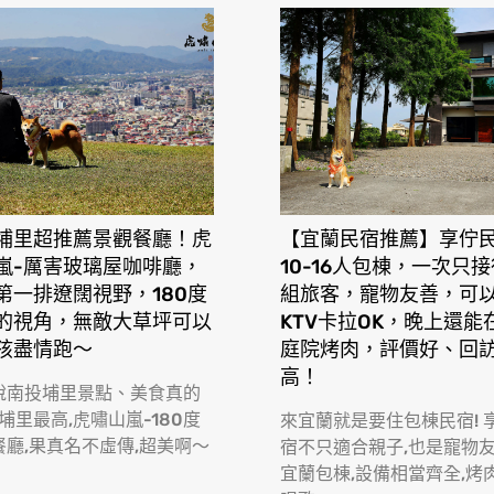
埔里超推薦景觀餐廳！虎
【宜蘭民宿推薦】享佇
嵐-厲害玻璃屋咖啡廳，
10-16人包棟，一次只
第一排遼闊視野，180度
組旅客，寵物友善，可
的視角，無敵大草坪可以
KTV卡拉OK，晚上還能
孩盡情跑〜
庭院烤肉，評價好、回
高！
說南投埔里景點、美食真的
 埔里最高,虎嘯山嵐-180度
來宜蘭就是要住包棟民宿! 
餐廳,果真名不虛傳,超美啊〜
宿不只適合親子,也是寵物
宜蘭包棟,設備相當齊全,烤