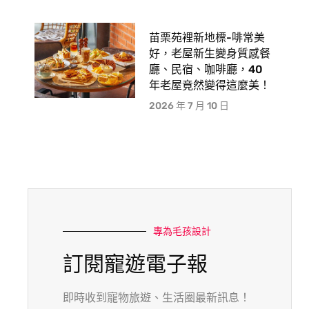
苗栗苑裡新地標-啡常美
好，老屋新生變身質感餐
廳、民宿、咖啡廳，40
年老屋竟然變得這麼美！
2026 年 7 月 10 日
專為毛孩設計
訂閱寵遊電子報
即時收到寵物旅遊、生活圈最新訊息！